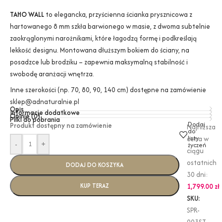
TAHO WALL
to elegancka, przyścienna ścianka prysznicowa z
hartowanego 8 mm szkła barwionego w masie, z dwoma subtelnie
zaokrąglonymi narożnikami, które łagodzą formę i podkreślają
lekkość designu. Montowana dłuższym bokiem do ściany, na
posadzce lub brodziku – zapewnia maksymalną stabilność i
swobodę aranżacji wnętrza.
Inne szerokości (np. 70, 80, 90, 140 cm) dostępne na zamówienie
sklep@adnaturalnie.pl
Opis
Informacje dodatkowe
Opinie (0)
Pliki do pobrania
Dodaj
Produkt dostępny na zamówienie
Najniższa
do
listy
cena w
-
+
życzeń
ciągu
ostatnich
DODAJ DO KOSZYKA
30 dni:
KUP TERAZ
1,799.00
zł
SKU:
SPR-
003ST-