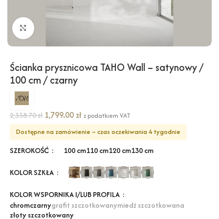
Kliknij, aby powiększyć
Ścianka prysznicowa TAHO Wall – satynowy /
100 cm / czarny
1,799.00
zł
2,338.70
zł
z podatkiem VAT
Dostępne na zamówienie – czas oczekiwania 4 tygodnie
SZEROKOŚĆ
100 cm
110 cm
120 cm
130 cm
KOLOR SZKŁA
KOLOR WSPORNIKA I/LUB PROFILA
chrom
czarny
grafit szczotkowany
miedź szczotkowana
złoty szczotkowany