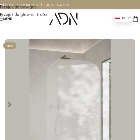
Infolinia
Pn-Pt 8:00-16:00 |
+48 731 123 215
Przejdź do nawigacji
Przejdź do głównej treści
MENU
PL
Strona główna
/
Ścianki prysznicowe
/
Ścianki przyścienne
-23%