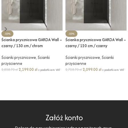
-23%
-23%
Ścianka prysznicowa GARDA Wall –
Ścianka prysznicowa GARDA Wall –
czarny / 130 cm / chrom
czarny / 120 cm / czarny
Ścianki prysznicowe
,
Ścianki
Ścianki prysznicowe
,
Ścianki
przyścienne
przyścienne
2,199.00
zł
2,099.00
zł
2,858.70
zł
2,728.70
zł
z podatkiem VAT
z podatkiem VAT
DODAJ DO KOSZYKA
DODAJ DO KOSZYKA
Załóż konto
Dołącz do nas wybierając jedną z poniższych grup.