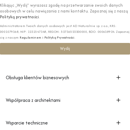
Klikając „Wyślij” wyrażasz zgodę na przetwarzanie swoich danych
osobowych w celu nawiązania z nami kontaktu. Zapoznaj się z naszą
Polityką prywatności
.
Administratorem Twoich danych osobowych jest AD Naturalnie sp. z o.o., KRS:
0001079368, NIP: 1231547348, REGON: 52736522200000, BDO: 000638924. Zapoznaj
się z naszym
Regulaminem i Polityką Prywatności
.
Wyślij
Obsługa klientów biznesowych
Współpraca z architektami
Wsparcie techniczne