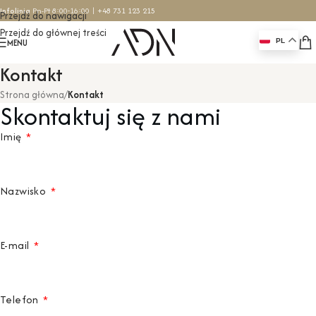
Infolinia
Pn-Pt 8:00-16:00 |
+48 731 123 215
Przejdź do nawigacji
Przejdź do głównej treści
MENU
PL
Kontakt
Strona główna
/
Kontakt
Skontaktuj się z nami
Imię
Nazwisko
E-mail
Telefon