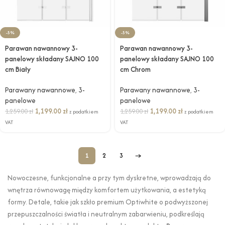
-5%
-5%
Parawan nawannowy 3-
Parawan nawannowy 3-
panelowy składany SAJNO 100
panelowy składany SAJNO 100
cm Biały
cm Chrom
Parawany nawannowe
,
3-
Parawany nawannowe
,
3-
panelowe
panelowe
1,199.00
zł
1,199.00
zł
1,259.00
zł
1,259.00
zł
z podatkiem
z podatkiem
VAT
VAT
1
2
3
→
Nowoczesne, funkcjonalne a przy tym dyskretne, wprowadzają do
wnętrza równowagę między komfortem użytkowania, a estetyką
formy. Detale, takie jak szkło premium Optiwhite o podwyższonej
przepuszczalności światła i neutralnym zabarwieniu, podkreślają