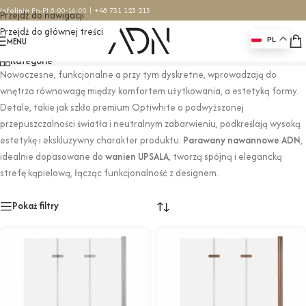
Infolinia
Pn-Pt 8:00-16:00 |
+48 731 123 215
Przejdź do nawigacji
Przejdź do głównej treści
Parawany nawannowe
MENU
PL
Kategorie
Nowoczesne, funkcjonalne a przy tym dyskretne, wprowadzają do
wnętrza równowagę między komfortem użytkowania, a estetyką formy.
Detale, takie jak szkło premium Optiwhite o podwyższonej
przepuszczalności światła i neutralnym zabarwieniu, podkreślają wysoką
estetykę i ekskluzywny charakter produktu.
Parawany nawannowe ADN
,
idealnie dopasowane do
wanien UPSALA
, tworzą spójną i elegancką
strefę kąpielową, łącząc funkcjonalność z designem.
Pokaż filtry