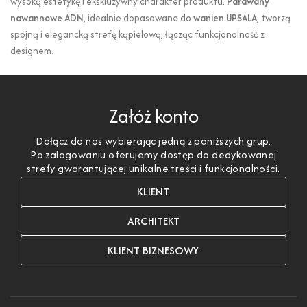
wysoką estetykę i ekskluzywny charakter produktu.
Parawany
nawannowe ADN
, idealnie dopasowane do
wanien UPSALA
, tworzą
spójną i elegancką strefę kąpielową, łącząc funkcjonalność z
designem.
Załóż konto
Dołącz do nas wybierając jedną z poniższych grup.
Po zalogowaniu oferujemy dostęp do dedykowanej
strefy gwarantującej unikalne treści i funkcjonalności.
KLIENT
ARCHITEKT
KLIENT BIZNESOWY