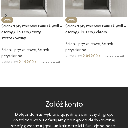
-23%
-23%
Ścianka prysznicowa GARDA Wall –
Ścianka prysznicowa GARDA Wall –
czarny / 130 cm / złoty
czarny / 120 cm / chrom
szczotkowany
Ścianki prysznicowe
,
Ścianki
Ścianki prysznicowe
,
Ścianki
przyścienne
przyścienne
2,099.00
zł
2,728.70
zł
z podatkiem VAT
2,199.00
zł
2,858.70
zł
z podatkiem VAT
DODAJ DO KOSZYKA
DODAJ DO KOSZYKA
Załóż konto
Dołącz do nas wybierając jedną z poniższych grup.
Po zalogowaniu oferujemy dostęp do dedykowanej
strefy gwarantującej unikalne treści i funkcjonalności.