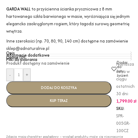
GARDA WALL
to przyścienna ścianka prysznicowa z 8 mm
hartowanego szkła barwionego w masie, wyróżniająca się jednym
elegancko zaokrąglonym rogiem, który łagodzi surową geometrię
wnętrza.
Inne szerokości (np. 70, 80, 90, 140 cm) dostępne na zamówienie
sklep@adnaturalnie.pl
Opis
Informacje dodatkowe
Opinie (0)
Pliki do pobrania
Dodaj
Produkt dostępny na zamówienie
Najniższa
do
listy
cena w
-
+
życzeń
ciągu
ostatnich
DODAJ DO KOSZYKA
30 dni:
KUP TERAZ
1,799.00
zł
SKU:
SPR-
005GR-
100CZ
Zdjęcia mają charakter poglądowy – wygląd produktu może się nieznacznie