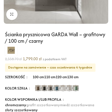
Kliknij, aby powiększyć
Ścianka prysznicowa GARDA Wall – grafitowy
/ 100 cm / czarny
1,799.00
zł
2,338.70
zł
z podatkiem VAT
Dostępne na zamówienie – czas oczekiwania 4 tygodnie
SZEROKOŚĆ
100 cm
110 cm
120 cm
130 cm
KOLOR SZKŁA
KOLOR WSPORNIKA I/LUB PROFILA
chrom
czarny
grafit szczotkowany
miedź szczotkowana
złoty szczotkowany