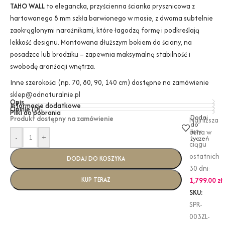
TAHO WALL
to elegancka, przyścienna ścianka prysznicowa z
hartowanego 8 mm szkła barwionego w masie, z dwoma subtelnie
zaokrąglonymi narożnikami, które łagodzą formę i podkreślają
lekkość designu. Montowana dłuższym bokiem do ściany, na
posadzce lub brodziku – zapewnia maksymalną stabilność i
swobodę aranżacji wnętrza.
Inne szerokości (np. 70, 80, 90, 140 cm) dostępne na zamówienie
sklep@adnaturalnie.pl
Opis
Informacje dodatkowe
Opinie (0)
Pliki do pobrania
Dodaj
Produkt dostępny na zamówienie
Najniższa
do
listy
cena w
-
+
życzeń
ciągu
ostatnich
DODAJ DO KOSZYKA
30 dni:
KUP TERAZ
1,799.00
zł
SKU:
SPR-
003ZL-