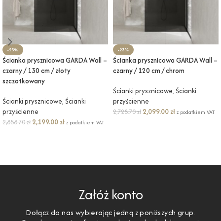
-23%
-23%
Ścianka prysznicowa GARDA Wall –
Ścianka prysznicowa GARDA Wall –
czarny / 130 cm / złoty
czarny / 120 cm / chrom
szczotkowany
Ścianki prysznicowe
,
Ścianki
Ścianki prysznicowe
,
Ścianki
przyścienne
przyścienne
2,099.00
zł
2,728.70
zł
z podatkiem VAT
2,199.00
zł
2,858.70
zł
z podatkiem VAT
DODAJ DO KOSZYKA
DODAJ DO KOSZYKA
Załóż konto
Dołącz do nas wybierając jedną z poniższych grup.