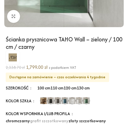
Kliknij, aby powiększyć
Ścianka prysznicowa TAHO Wall – zielony / 100
cm / czarny
1,799.00
zł
2,338.70
zł
z podatkiem VAT
Dostępne na zamówienie – czas oczekiwania 4 tygodnie
SZEROKOŚĆ
100 cm
110 cm
120 cm
130 cm
KOLOR SZKŁA
KOLOR WSPORNIKA I/LUB PROFILA
chrom
czarny
grafit szczotkowany
złoty szczotkowany