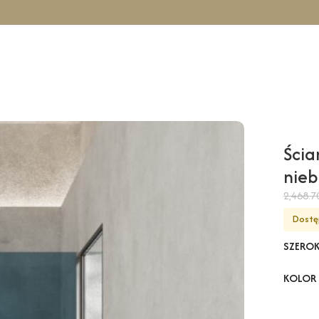
owa GARDA Wall – niebieski / 100 cm / chrom
Ścia
nieb
2,468.
Dostę
SZERO
KOLOR