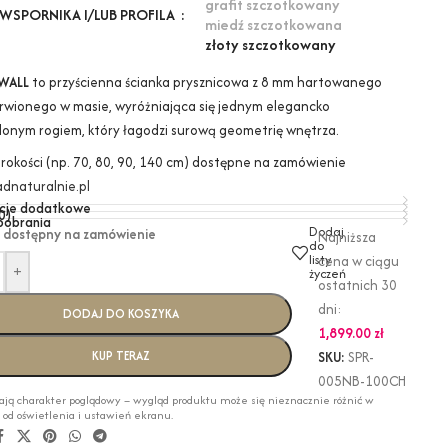
grafit szczotkowany
WSPORNIKA I/LUB PROFILA
miedź szczotkowana
złoty szczotkowany
WALL
to przyścienna ścianka prysznicowa z 8 mm hartowanego
arwionego w masie, wyróżniająca się jednym elegancko
lonym rogiem, który łagodzi surową geometrię wnętrza.
erokości (np. 70, 80, 90, 140 cm) dostępne na zamówienie
dnaturalnie.pl
cje dodatkowe
0)
 pobrania
Dodaj
 dostępny na zamówienie
Najniższa
do
listy
cena w ciągu
+
życzeń
ostatnich 30
dni:
DODAJ DO KOSZYKA
1,899.00
zł
KUP TERAZ
SKU:
SPR-
005NB-100CH
ają charakter poglądowy – wygląd produktu może się nieznacznie różnić w
i od oświetlenia i ustawień ekranu.