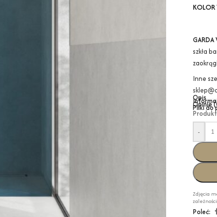
KOLOR 
GARDA 
szkła b
zaokrąg
Inne sz
sklep@a
Opis
Informa
Opinie (
Pliki do
Produkt
-
Zdjęcia m
zależnośc
Poleć: