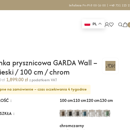
Infolinia
Pn-Pt 8:00-16:00 |
+48 731 123 2
PL
nka prysznicowa GARDA Wall –
ieski / 100 cm / chrom
1,899.00
zł
70
zł
z podatkiem VAT
pne na zamówienie – czas oczekiwania 4 tygodnie
100 cm
110 cm
120 cm
130 cm
KOŚĆ
 SZKŁA
chrom
czarny