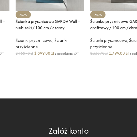
-23%
-23%
l –
Ścianka prysznicowa GARDA Wall –
Ścianka prysznicowa GAR
niebieski / 100 cm / czarny
grafitowy / 100 cm / chr
Ścianki prysznicowe
,
Ścianki
Ścianki prysznicowe
,
Ścia
przyścienne
przyścienne
1,899.00
zł
1,799.00
zł
2,468.70
zł
2,338.70
zł
VAT
z podatkiem VAT
z po
Załóż konto