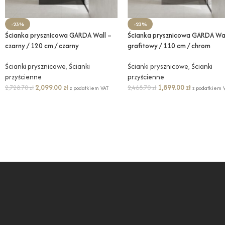
-23%
-23%
Ścianka prysznicowa GARDA Wall –
Ścianka prysznicowa GARDA Wal
czarny / 120 cm / czarny
grafitowy / 110 cm / chrom
Ścianki prysznicowe
,
Ścianki
Ścianki prysznicowe
,
Ścianki
przyścienne
przyścienne
2,099.00
zł
1,899.00
zł
2,728.70
zł
2,468.70
zł
z podatkiem VAT
z podatkiem 