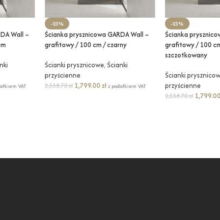
-23%
-23%
DA Wall –
Ścianka prysznicowa GARDA Wall –
Ścianka prysznic
om
grafitowy / 100 cm / czarny
grafitowy / 100 cm
szczotkowany
nki
Ścianki prysznicowe
,
Ścianki
przyścienne
Ścianki prysznico
1,799.00
zł
przyścienne
2,338.70
zł
datkiem VAT
z podatkiem VAT
1,799.0
2,338.70
zł