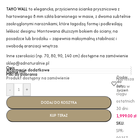
TAHO WALL
to elegancka, przyścienna ścianka prysznicowa z
hartowanego 8 mm szkła barwionego w masie, z dwoma subtelnie
zaokrąglonymi narożnikami, które łagodzą formę i podkreślają
lekkość designu. Montowana dłuższym bokiem do ściany, na
posadzce lub brodziku – zapewnia maksymalną stabilność i
swobodę aranżacji wnętrza.
Inne szerokości (np. 70, 80, 90, 140 cm) dostępne na zamówienie
sklep@adnaturalnie.pl
Opis
Informacje dodatkowe
Opinie (0)
Pliki do pobrania
Dodaj
Produkt dostępny na zamówienie
Najniższa
do
listy
cena w
-
+
życzeń
ciągu
ostatnich
DODAJ DO KOSZYKA
30 dni:
KUP TERAZ
1,999.00
zł
SKU:
SPR-
003ST-