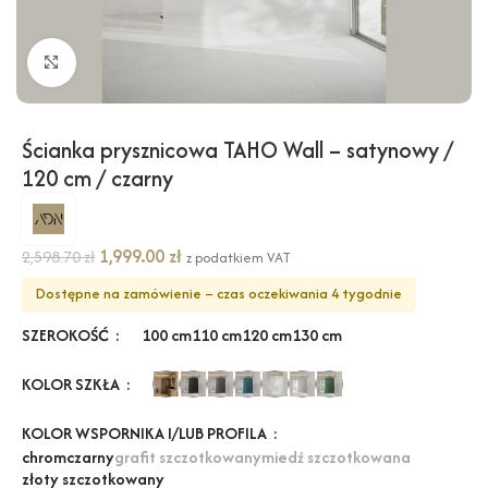
Kliknij, aby powiększyć
Ścianka prysznicowa TAHO Wall – satynowy /
120 cm / czarny
1,999.00
zł
2,598.70
zł
z podatkiem VAT
Dostępne na zamówienie – czas oczekiwania 4 tygodnie
SZEROKOŚĆ
100 cm
110 cm
120 cm
130 cm
KOLOR SZKŁA
KOLOR WSPORNIKA I/LUB PROFILA
chrom
czarny
grafit szczotkowany
miedź szczotkowana
złoty szczotkowany