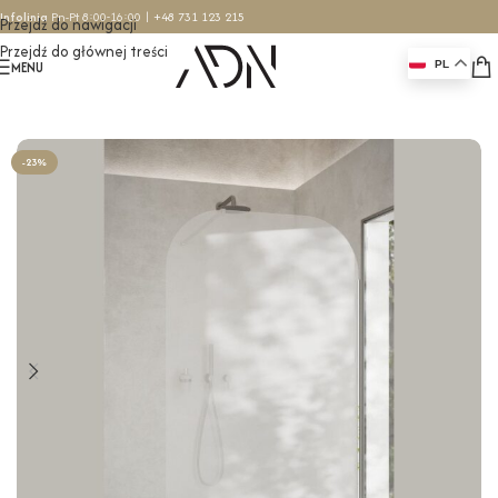
Infolinia
Pn-Pt 8:00-16:00 |
+48 731 123 215
Przejdź do nawigacji
Przejdź do głównej treści
MENU
PL
Strona główna
/
Ścianki prysznicowe
/
Ścianki przyścienne
-23%