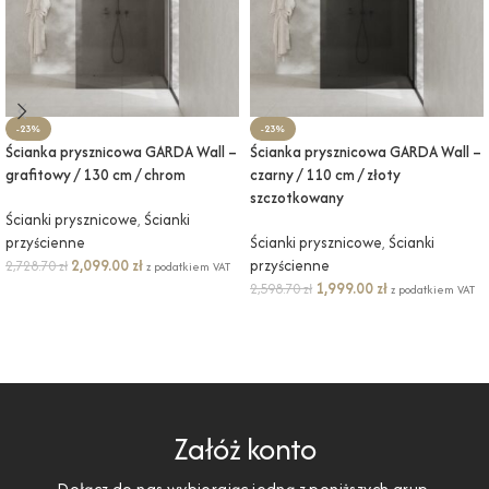
-23%
-23%
Ścianka prysznicowa GARDA Wall –
Ścianka prysznicowa GARDA Wall –
grafitowy / 130 cm / chrom
czarny / 110 cm / złoty
szczotkowany
Ścianki prysznicowe
,
Ścianki
przyścienne
Ścianki prysznicowe
,
Ścianki
2,099.00
zł
przyścienne
2,728.70
zł
z podatkiem VAT
1,999.00
zł
2,598.70
zł
z podatkiem VAT
DODAJ DO KOSZYKA
DODAJ DO KOSZYKA
Załóż konto
Dołącz do nas wybierając jedną z poniższych grup.