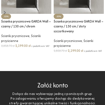
-23%
-23%
Ścianka prysznicowa GARDA Wall –
Ścianka prysznicowa GARDA Wall –
czarny / 130 cm / chrom
czarny / 130 cm / złoty
szczotkowany
Ścianki prysznicowe
,
Ścianki
przyścienne
Ścianki prysznicowe
,
Ścianki
2,199.00
zł
przyścienne
2,858.70
zł
z podatkiem VAT
2,199.00
zł
2,858.70
zł
z podatkiem VAT
DODAJ DO KOSZYKA
DODAJ DO KOSZYKA
Załóż konto
Dołącz do nas wybierając jedną z poniższych grup.
Po zalogowaniu oferujemy dostęp do dedykowanej
strefy gwarantującej unikalne treści i funkcjonalności.