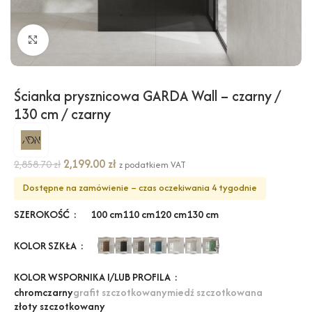
Kliknij, aby powiększyć
Ścianka prysznicowa GARDA Wall – czarny /
130 cm / czarny
2,199.00
zł
2,858.70
zł
z podatkiem VAT
Dostępne na zamówienie – czas oczekiwania 4 tygodnie
SZEROKOŚĆ
100 cm
110 cm
120 cm
130 cm
KOLOR SZKŁA
KOLOR WSPORNIKA I/LUB PROFILA
chrom
czarny
grafit szczotkowany
miedź szczotkowana
złoty szczotkowany