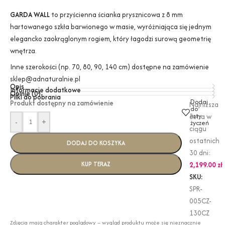
GARDA WALL
to przyścienna ścianka prysznicowa z 8 mm
hartowanego szkła barwionego w masie, wyróżniająca się jednym
elegancko zaokrąglonym rogiem, który łagodzi surową geometrię
wnętrza.
Inne szerokości (np. 70, 80, 90, 140 cm) dostępne na zamówienie
sklep@adnaturalnie.pl
Opis
Informacje dodatkowe
Opinie (0)
Pliki do pobrania
Dodaj
Produkt dostępny na zamówienie
Najniższa
do
listy
cena w
-
+
życzeń
ciągu
ostatnich
DODAJ DO KOSZYKA
30 dni:
KUP TERAZ
2,199.00
zł
SKU:
SPR-
005CZ-
130CZ
Zdjęcia mają charakter poglądowy – wygląd produktu może się nieznacznie