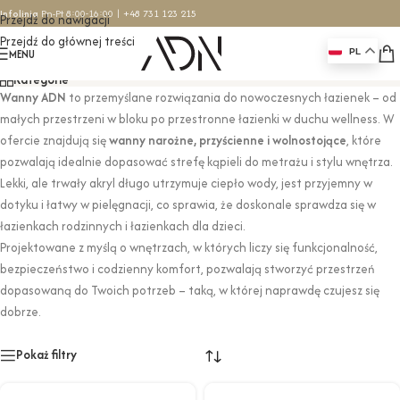
Infolinia
Pn-Pt 8:00-16:00 |
+48 731 123 215
Przejdź do nawigacji
Przejdź do głównej treści
Wanny przyścienne
MENU
PL
Kategorie
Wanny ADN
to przemyślane rozwiązania do nowoczesnych łazienek – od
małych przestrzeni w bloku po przestronne łazienki w duchu wellness. W
ofercie znajdują się
wanny narożne, przyścienne i wolnostojące
, które
pozwalają idealnie dopasować strefę kąpieli do metrażu i stylu wnętrza.
Lekki, ale trwały akryl długo utrzymuje ciepło wody, jest przyjemny w
dotyku i łatwy w pielęgnacji, co sprawia, że doskonale sprawdza się w
łazienkach rodzinnych i łazienkach dla dzieci.
Projektowane z myślą o wnętrzach, w których liczy się funkcjonalność,
bezpieczeństwo i codzienny komfort, pozwalają stworzyć przestrzeń
dopasowaną do Twoich potrzeb – taką, w której naprawdę czujesz się
dobrze.
Pokaż filtry