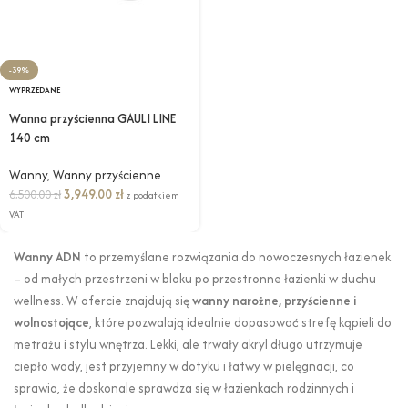
-39%
WYPRZEDANE
Wanna przyścienna GAULI LINE
140 cm
Wanny
,
Wanny przyścienne
3,949.00
zł
6,500.00
zł
z podatkiem
VAT
Wanny ADN
to przemyślane rozwiązania do nowoczesnych łazienek
– od małych przestrzeni w bloku po przestronne łazienki w duchu
wellness. W ofercie znajdują się
wanny narożne, przyścienne i
wolnostojące
, które pozwalają idealnie dopasować strefę kąpieli do
metrażu i stylu wnętrza. Lekki, ale trwały akryl długo utrzymuje
ciepło wody, jest przyjemny w dotyku i łatwy w pielęgnacji, co
sprawia, że doskonale sprawdza się w łazienkach rodzinnych i