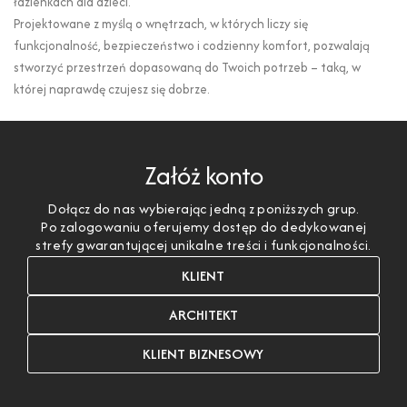
łazienkach dla dzieci.
Projektowane z myślą o wnętrzach, w których liczy się
funkcjonalność, bezpieczeństwo i codzienny komfort, pozwalają
stworzyć przestrzeń dopasowaną do Twoich potrzeb – taką, w
której naprawdę czujesz się dobrze.
Załóż konto
Dołącz do nas wybierając jedną z poniższych grup.
Po zalogowaniu oferujemy dostęp do dedykowanej
strefy gwarantującej unikalne treści i funkcjonalności.
KLIENT
ARCHITEKT
KLIENT BIZNESOWY