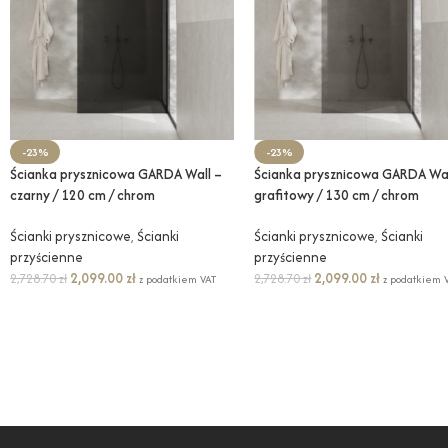
-23%
-23%
Ścianka prysznicowa GARDA Wall –
Ścianka prysznicowa GARDA Wal
czarny / 120 cm / chrom
grafitowy / 130 cm / chrom
Ścianki prysznicowe
,
Ścianki
Ścianki prysznicowe
,
Ścianki
przyścienne
przyścienne
2,099.00
zł
2,099.00
zł
2,728.70
zł
2,728.70
zł
z podatkiem VAT
z podatkiem 