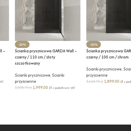
-23%
-23%
l –
Ścianka prysznicowa GARDA Wall –
Ścianka prysznicowa GAR
czarny / 110 cm / złoty
czarny / 100 cm / chrom
szczotkowany
Ścianki prysznicowe
,
Ścia
Ścianki prysznicowe
,
Ścianki
przyścienne
przyścienne
1,899.00
zł
2,468.70
zł
VAT
z po
1,999.00
zł
2,598.70
zł
z podatkiem VAT