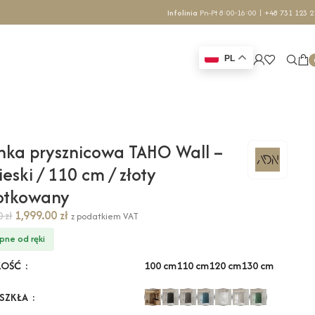
Infolinia
Pn-Pt 8:00-16:00 |
+48 731 123 2
PL
nka prysznicowa TAHO Wall –
ieski / 110 cm / złoty
zotkowany
1,999.00
zł
70
zł
z podatkiem VAT
pne od ręki
100 cm
110 cm
120 cm
130 cm
KOŚĆ
 SZKŁA