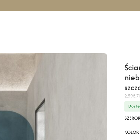
owa TAHO Wall – niebieski / 110 cm / złoty szczotkowany
Ścia
nieb
szc
2,598.
Dostę
SZERO
KOLOR