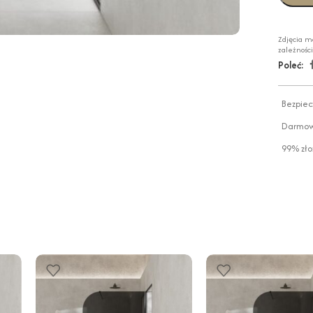
Zdjęcia m
zależnośc
Poleć:
Bezpiec
Darmowa
99% zło