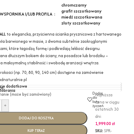
chrom
czarny
grafit szczotkowany
WSPORNIKA I/LUB PROFILA
miedź szczotkowana
złoty szczotkowany
ALL
to elegancka, przyścienna ścianka prysznicowa z hartowanego
kła barwionego w masie, z dwoma subtelnie zaokrąglonymi
ami, które łagodzą formę i podkreślają lekkość designu.
na dłuższym bokiem do ściany, na posadzce lub brodziku –
a maksymalną stabilność i swobodę aranżacji wnętrza.
erokości (np. 70, 80, 90, 140 cm) dostępne na zamówienie
dnaturalnie.pl
cje dodatkowe
0)
 pobrania
Dodaj
tanie (może być zamówiony)
Najniższa
do
listy
cena w ciągu
+
życzeń
ostatnich 30
dni:
DODAJ DO KOSZYKA
1,999.00
zł
SKU:
SPR-
KUP TERAZ