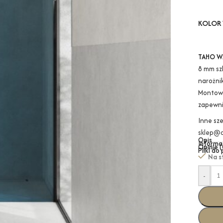
KOLOR 
TAHO W
8 mm sz
narożnik
Montowa
zapewni
Inne sz
sklep@a
Opis
Informa
Opinie (
Pliki do
Na s
-