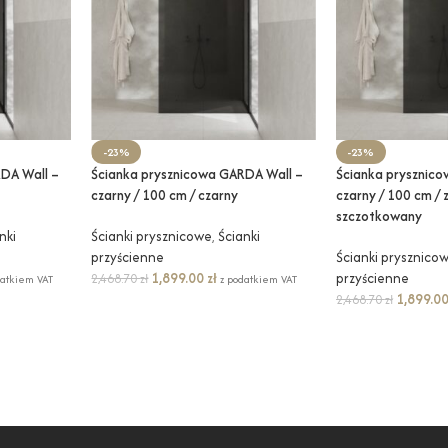
-23%
-23%
DA Wall –
Ścianka prysznicowa GARDA Wall –
Ścianka prysznic
czarny / 100 cm / czarny
czarny / 100 cm / 
szczotkowany
nki
Ścianki prysznicowe
,
Ścianki
przyścienne
Ścianki prysznico
1,899.00
zł
przyścienne
2,468.70
zł
datkiem VAT
z podatkiem VAT
1,899.0
2,468.70
zł