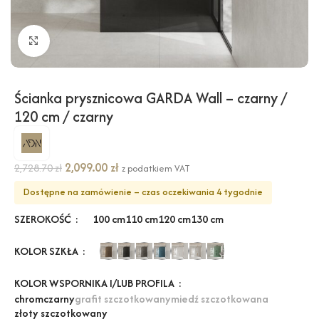
Kliknij, aby powiększyć
Ścianka prysznicowa GARDA Wall – czarny /
120 cm / czarny
2,099.00
zł
2,728.70
zł
z podatkiem VAT
Dostępne na zamówienie – czas oczekiwania 4 tygodnie
SZEROKOŚĆ
100 cm
110 cm
120 cm
130 cm
KOLOR SZKŁA
KOLOR WSPORNIKA I/LUB PROFILA
chrom
czarny
grafit szczotkowany
miedź szczotkowana
złoty szczotkowany