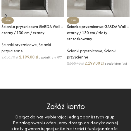
-23%
-23%
Ścianka prysznicowa GARDA Wall –
Ścianka prysznicowa GARDA Wall –
czarny / 130 cm / czarny
czarny / 130 cm / złoty
szczotkowany
Ścianki prysznicowe
,
Ścianki
przyścienne
Ścianki prysznicowe
,
Ścianki
2,199.00
zł
przyścienne
2,858.70
zł
z podatkiem VAT
2,199.00
zł
2,858.70
zł
z podatkiem VAT
DODAJ DO KOSZYKA
DODAJ DO KOSZYKA
Załóż konto
Dołącz do nas wybierając jedną z poniższych grup.
Po zalogowaniu oferujemy dostęp do dedykowanej
strefy gwarantującej unikalne treści i funkcjonalności.