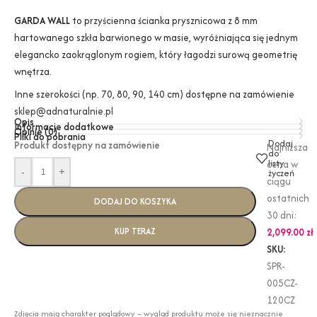
GARDA WALL
to przyścienna ścianka prysznicowa z 8 mm
hartowanego szkła barwionego w masie, wyróżniająca się jednym
elegancko zaokrąglonym rogiem, który łagodzi surową geometrię
wnętrza.
Inne szerokości (np. 70, 80, 90, 140 cm) dostępne na zamówienie
sklep@adnaturalnie.pl
Opis
Informacje dodatkowe
Opinie (0)
Pliki do pobrania
Dodaj
Produkt dostępny na zamówienie
Najniższa
do
listy
cena w
-
+
życzeń
ciągu
ostatnich
DODAJ DO KOSZYKA
30 dni:
KUP TERAZ
2,099.00
zł
SKU:
SPR-
005CZ-
120CZ
Zdjęcia mają charakter poglądowy – wygląd produktu może się nieznacznie