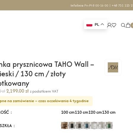
Infolinia
Pn-Pt 8:00-16:00 |
+48 731 123 2
PL
nka prysznicowa TAHO Wall –
ieski / 130 cm / złoty
zotkowany
2,199.00
zł
70
zł
z podatkiem VAT
pne na zamówienie – czas oczekiwania 4 tygodnie
100 cm
110 cm
120 cm
130 cm
KOŚĆ
 SZKŁA