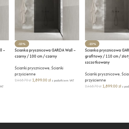
-23%
-23%
l –
Ścianka prysznicowa GARDA Wall –
Ścianka prysznicowa GAR
czarny / 100 cm / czarny
grafitowy / 110 cm / złot
szczotkowany
Ścianki prysznicowe
,
Ścianki
przyścienne
Ścianki prysznicowe
,
Ścia
1,899.00
zł
przyścienne
2,468.70
zł
z podatkiem VAT
1,899.00
zł
2,468.70
zł
VAT
z po