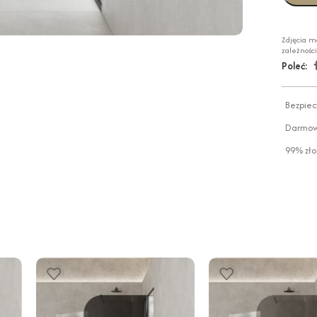
Zdjęcia m
zależnośc
Poleć:
Bezpiec
Darmowa
99% zło