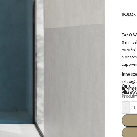
KOLOR 
TAHO W
8 mm sz
narożnik
Montowa
zapewni
Inne sz
sklep@a
Opis
Informa
Opinie (
Pliki do
Produkt
-