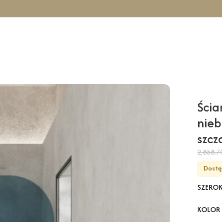
owa TAHO Wall – niebieski / 130 cm / złoty szczotkowany
Ścia
nieb
szc
2,858.
Dostę
SZERO
KOLOR