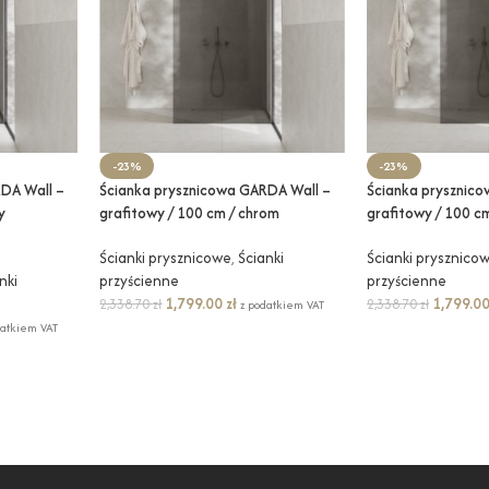
-23%
-23%
DA Wall –
Ścianka prysznicowa GARDA Wall –
Ścianka prysznic
y
grafitowy / 100 cm / chrom
grafitowy / 100 cm
Ścianki prysznicowe
,
Ścianki
Ścianki prysznico
nki
przyścienne
przyścienne
1,799.00
zł
1,799.0
2,338.70
zł
2,338.70
zł
z podatkiem VAT
datkiem VAT