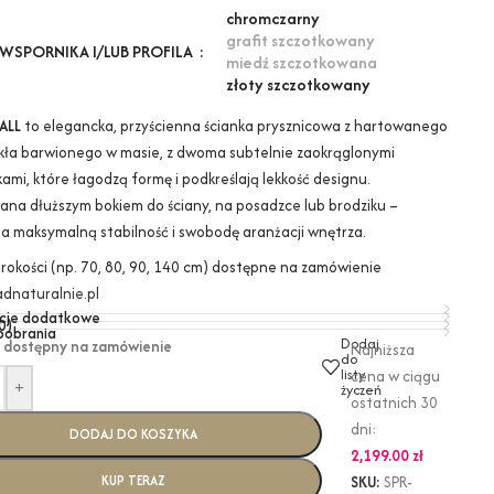
chrom
czarny
grafit szczotkowany
WSPORNIKA I/LUB PROFILA
miedź szczotkowana
złoty szczotkowany
ALL
to elegancka, przyścienna ścianka prysznicowa z hartowanego
kła barwionego w masie, z dwoma subtelnie zaokrąglonymi
ami, które łagodzą formę i podkreślają lekkość designu.
na dłuższym bokiem do ściany, na posadzce lub brodziku –
a maksymalną stabilność i swobodę aranżacji wnętrza.
erokości (np. 70, 80, 90, 140 cm) dostępne na zamówienie
dnaturalnie.pl
cje dodatkowe
0)
 pobrania
Dodaj
 dostępny na zamówienie
Najniższa
do
listy
cena w ciągu
+
życzeń
ostatnich 30
dni:
DODAJ DO KOSZYKA
2,199.00
zł
KUP TERAZ
SKU:
SPR-