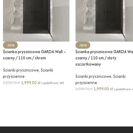
-23%
-23%
Ścianka prysznicowa GARDA Wall –
Ścianka prysznicowa GARDA Wal
czarny / 110 cm / chrom
czarny / 110 cm / złoty
szczotkowany
Ścianki prysznicowe
,
Ścianki
przyścienne
Ścianki prysznicowe
,
Ścianki
1,999.00
zł
przyścienne
2,598.70
zł
z podatkiem VAT
1,999.00
zł
2,598.70
zł
z podatkiem 