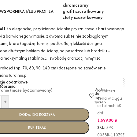
chrom
czarny
grafit szczotkowany
WSPORNIKA I/LUB PROFILA
złoty szczotkowany
ALL
to elegancka, przyścienna ścianka prysznicowa z hartowanego
kła barwionego w masie, z dwoma subtelnie zaokrąglonymi
ami, które łagodzą formę i podkreślają lekkość designu.
na dłuższym bokiem do ściany, na posadzce lub brodziku –
a maksymalną stabilność i swobodę aranżacji wnętrza.
erokości (np. 70, 80, 90, 140 cm) dostępne na zamówienie
dnaturalnie.pl
cje dodatkowe
0)
 pobrania
Dodaj
tanie (może być zamówiony)
Najniższa
do
listy
cena w ciągu
+
życzeń
ostatnich 30
dni:
DODAJ DO KOSZYKA
1,699.00
zł
SKU:
SPR-
KUP TERAZ
003BR-110ZSZ