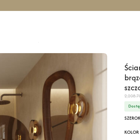
cowa TAHO Wall – brązowy / 110 cm / złoty szczotkowany
Ścia
brąz
szc
2,208.
Dostę
SZERO
KOLOR