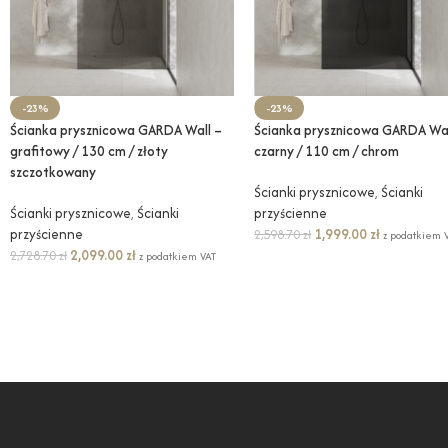
-23%
-23%
Ścianka prysznicowa GARDA Wall –
Ścianka prysznicowa GARDA Wal
grafitowy / 130 cm / złoty
czarny / 110 cm / chrom
szczotkowany
Ścianki prysznicowe
,
Ścianki
Ścianki prysznicowe
,
Ścianki
przyścienne
przyścienne
1,999.00
zł
2,598.70
zł
z podatkiem 
2,099.00
zł
2,728.70
zł
z podatkiem VAT