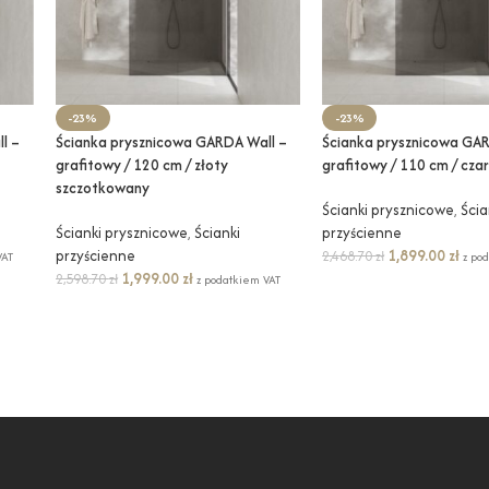
-23%
-23%
l –
Ścianka prysznicowa GARDA Wall –
Ścianka prysznicowa GAR
grafitowy / 120 cm / złoty
grafitowy / 110 cm / cza
szczotkowany
Ścianki prysznicowe
,
Ścia
Ścianki prysznicowe
,
Ścianki
przyścienne
przyścienne
1,899.00
zł
2,468.70
zł
VAT
z po
1,999.00
zł
2,598.70
zł
z podatkiem VAT