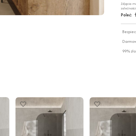
Zdjęcia m
zależnośc
Poleć:
Bezpiec
Darmowa
99% zło