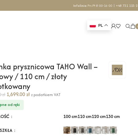
Infolinia
Pn-Pt 8:00-16:00 |
+48 731 123 2
PL
nka prysznicowa TAHO Wall –
owy / 110 cm / złoty
zotkowany
1,699.00
zł
70
zł
z podatkiem VAT
pne od ręki
100 cm
110 cm
120 cm
130 cm
KOŚĆ
 SZKŁA