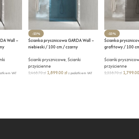
-23%
-23%
DA Wall –
Ścianka prysznicowa GARDA Wall –
Ścianka prysznic
rny
niebieski / 100 cm / czarny
grafitowy / 100 cm
nki
Ścianki prysznicowe
,
Ścianki
Ścianki prysznico
przyścienne
przyścienne
1,899.00
zł
1,799.0
2,468.70
zł
2,338.70
zł
datkiem VAT
z podatkiem VAT