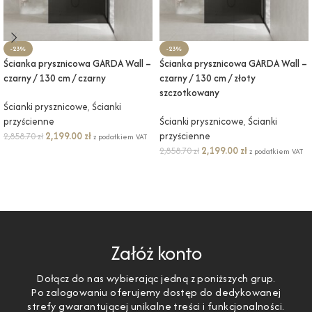
-23%
-23%
Ścianka prysznicowa GARDA Wall –
Ścianka prysznicowa GARDA Wall –
czarny / 130 cm / czarny
czarny / 130 cm / złoty
szczotkowany
Ścianki prysznicowe
,
Ścianki
przyścienne
Ścianki prysznicowe
,
Ścianki
2,199.00
zł
przyścienne
2,858.70
zł
z podatkiem VAT
2,199.00
zł
2,858.70
zł
z podatkiem VAT
DODAJ DO KOSZYKA
DODAJ DO KOSZYKA
Załóż konto
Dołącz do nas wybierając jedną z poniższych grup.
Po zalogowaniu oferujemy dostęp do dedykowanej
strefy gwarantującej unikalne treści i funkcjonalności.