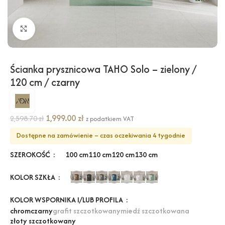
Kliknij, aby powiększyć
Ścianka prysznicowa TAHO Solo – zielony /
120 cm / czarny
1,999.00
zł
2,598.70
zł
z podatkiem VAT
Dostępne na zamówienie – czas oczekiwania 4 tygodnie
SZEROKOŚĆ
100 cm
110 cm
120 cm
130 cm
KOLOR SZKŁA
KOLOR WSPORNIKA I/LUB PROFILA
chrom
czarny
grafit szczotkowany
miedź szczotkowana
złoty szczotkowany