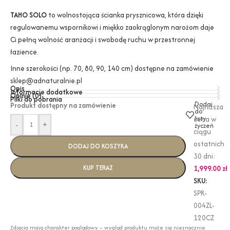
TAHO SOLO
to wolnostojąca ścianka prysznicowa, która dzięki
regulowanemu wspornikowi i miękko zaokrąglonym narożom daje
Ci pełną wolność aranżacji i swobodę ruchu w przestronnej
łazience.
Inne szerokości (np. 70, 80, 90, 140 cm) dostępne na zamówienie
sklep@adnaturalnie.pl
Opis
Informacje dodatkowe
Opinie (0)
Pliki do pobrania
Dodaj
Produkt dostępny na zamówienie
Najniższa
do
listy
cena w
-
+
życzeń
ciągu
ostatnich
DODAJ DO KOSZYKA
30 dni:
KUP TERAZ
1,999.00
zł
SKU:
SPR-
004ZL-
120CZ
Zdjęcia mają charakter poglądowy – wygląd produktu może się nieznacznie