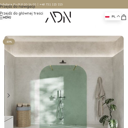
Infolinia
Pn-Pt 8:00-16:00 |
+48 731 123 215
Przejdź do nawigacji
Przejdź do głównej treści
MENU
PL
Strona główna
/
Ścianki prysznicowe
/
Ścianki wolnostojące
-23%