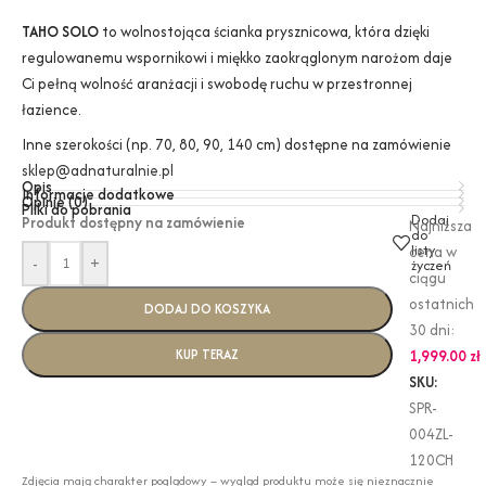
TAHO SOLO
to wolnostojąca ścianka prysznicowa, która dzięki
regulowanemu wspornikowi i miękko zaokrąglonym narożom daje
Ci pełną wolność aranżacji i swobodę ruchu w przestronnej
łazience.
Inne szerokości (np. 70, 80, 90, 140 cm) dostępne na zamówienie
sklep@adnaturalnie.pl
Opis
Informacje dodatkowe
Opinie (0)
Pliki do pobrania
Dodaj
Produkt dostępny na zamówienie
Najniższa
do
listy
cena w
-
+
życzeń
ciągu
ostatnich
DODAJ DO KOSZYKA
30 dni:
KUP TERAZ
1,999.00
zł
SKU:
SPR-
004ZL-
120CH
Zdjęcia mają charakter poglądowy – wygląd produktu może się nieznacznie