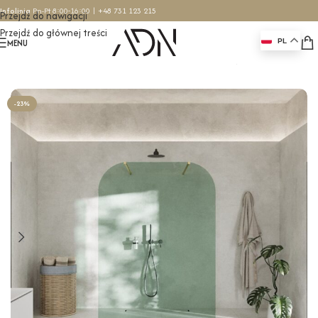
Infolinia
Pn-Pt 8:00-16:00 |
+48 731 123 215
Przejdź do nawigacji
Przejdź do głównej treści
MENU
PL
Strona główna
/
Ścianki prysznicowe
/
Ścianki wolnostojące
-23%