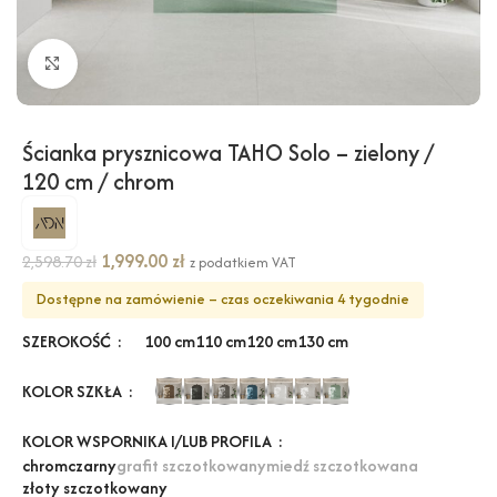
Kliknij, aby powiększyć
Ścianka prysznicowa TAHO Solo – zielony /
120 cm / chrom
1,999.00
zł
2,598.70
zł
z podatkiem VAT
Dostępne na zamówienie – czas oczekiwania 4 tygodnie
SZEROKOŚĆ
100 cm
110 cm
120 cm
130 cm
KOLOR SZKŁA
KOLOR WSPORNIKA I/LUB PROFILA
chrom
czarny
grafit szczotkowany
miedź szczotkowana
złoty szczotkowany