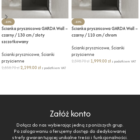
-23%
-23%
Ścianka prysznicowa GARDA Wall –
Ścianka prysznicowa GARDA Wall –
czarny / 130 cm / złoty
czarny / 110 cm / chrom
szczotkowany
Ścianki prysznicowe
,
Ścianki
Ścianki prysznicowe
,
Ścianki
przyścienne
przyścienne
1,999.00
zł
2,598.70
zł
z podatkiem VAT
2,199.00
zł
2,858.70
zł
z podatkiem VAT
DODAJ DO KOSZYKA
DODAJ DO KOSZYKA
Załóż konto
Dołącz do nas wybierając jedną z poniższych grup.
Po zalogowaniu oferujemy dostęp do dedykowanej
strefy gwarantującej unikalne treści i funkcjonalności.