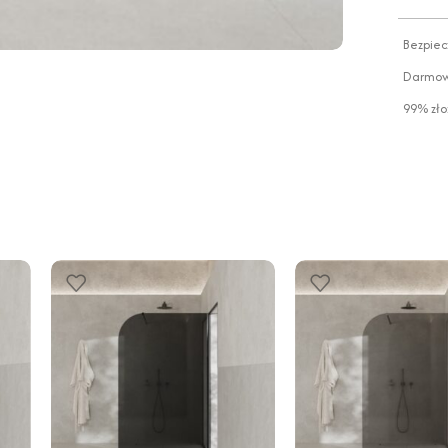
Bezpiec
Darmowa
99% zło