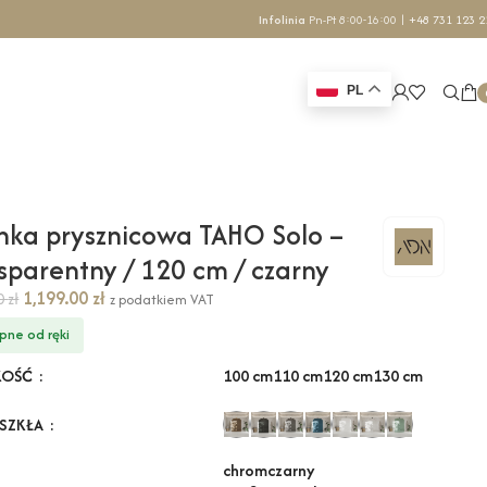
Infolinia
Pn-Pt 8:00-16:00 |
+48 731 123 2
PL
nka prysznicowa TAHO Solo –
sparentny / 120 cm / czarny
1,199.00
zł
70
zł
z podatkiem VAT
pne od ręki
100 cm
110 cm
120 cm
130 cm
KOŚĆ
 SZKŁA
chrom
czarny