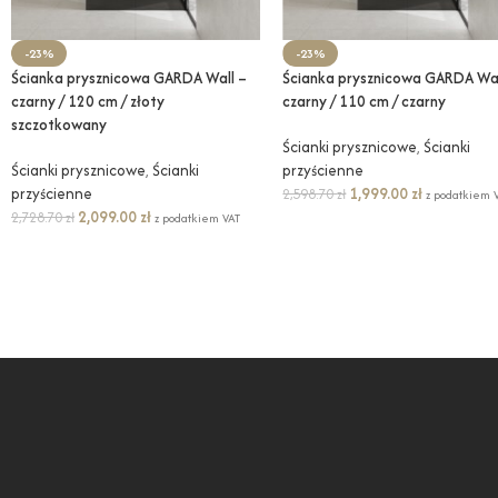
-23%
-23%
Ścianka prysznicowa GARDA Wall –
Ścianka prysznicowa GARDA Wal
czarny / 120 cm / złoty
czarny / 110 cm / czarny
szczotkowany
Ścianki prysznicowe
,
Ścianki
Ścianki prysznicowe
,
Ścianki
przyścienne
przyścienne
1,999.00
zł
2,598.70
zł
z podatkiem 
2,099.00
zł
2,728.70
zł
z podatkiem VAT