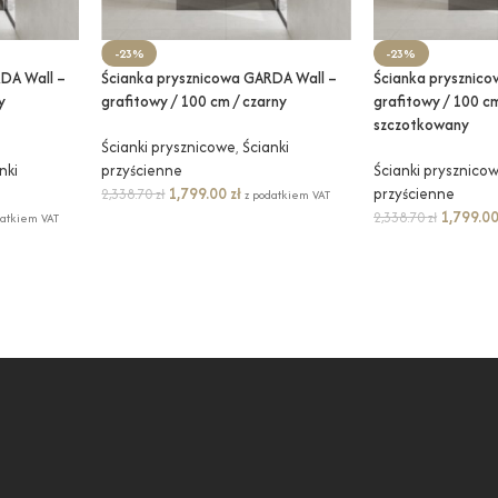
-23%
-23%
DA Wall –
Ścianka prysznicowa GARDA Wall –
Ścianka prysznic
y
grafitowy / 100 cm / czarny
grafitowy / 100 cm
szczotkowany
Ścianki prysznicowe
,
Ścianki
nki
przyścienne
Ścianki prysznico
1,799.00
zł
przyścienne
2,338.70
zł
z podatkiem VAT
1,799.0
2,338.70
zł
datkiem VAT