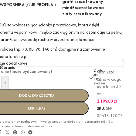
grafit szczotkowany
WSPORNIKA I/LUB PROFILA
miedź szczotkowana
złoty szczotkowany
OLO
to wolnostojąca ścianka prysznicowa, która dzięki
anemu wspornikowi i miękko zaokrąglonym narożom daje Ci pełną
 aranżacji i swobodę ruchu w przestronnej łazience.
erokości (np. 70, 80, 90, 140 cm) dostępne na zamówienie
dnaturalnie.pl
cje dodatkowe
0)
 pobrania
Dodaj
tanie (może być zamówiony)
Najniższa
do
listy
cena w ciągu
+
życzeń
ostatnich 30
dni:
DODAJ DO KOSZYKA
1,199.00
zł
SKU:
SPR-
KUP TERAZ
004TR-120CZ
ają charakter poglądowy – wygląd produktu może się nieznacznie różnić w
i od oświetlenia i ustawień ekranu.