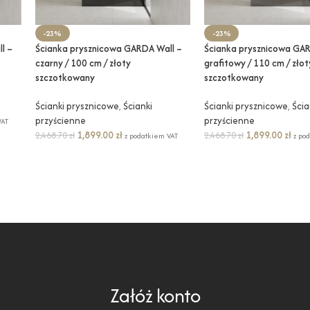
-23%
-23%
l –
Ścianka prysznicowa GARDA Wall –
Ścianka prysznicowa GAR
czarny / 100 cm / złoty
grafitowy / 110 cm / złot
szczotkowany
szczotkowany
Ścianki prysznicowe
,
Ścianki
Ścianki prysznicowe
,
Ścia
przyścienne
przyścienne
VAT
1,899.00
zł
1,899.00
zł
2,468.70
zł
2,468.70
zł
z podatkiem VAT
z po
Załóż konto