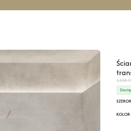
icowa TAHO Solo – transparentny / 120 cm / czarny
Ścia
tran
1,558.
Dostę
SZERO
KOLOR