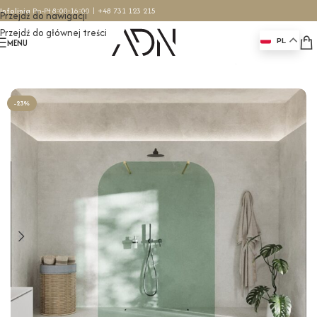
Infolinia
Pn-Pt 8:00-16:00 |
+48 731 123 215
Przejdź do nawigacji
Przejdź do głównej treści
MENU
PL
Strona główna
/
Ścianki prysznicowe
/
Ścianki wolnostojące
-23%