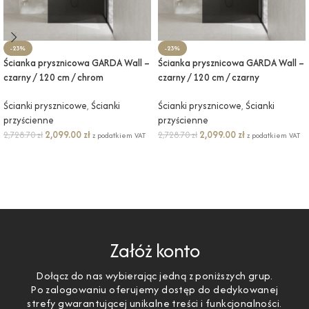
-23%
-23%
Ścianka prysznicowa GARDA Wall –
Ścianka prysznicowa GARDA Wall –
czarny / 120 cm / chrom
czarny / 120 cm / czarny
Ścianki prysznicowe
,
Ścianki
Ścianki prysznicowe
,
Ścianki
przyścienne
przyścienne
2,099.00
zł
2,099.00
zł
2,728.70
zł
2,728.70
zł
z podatkiem VAT
z podatkiem VAT
DODAJ DO KOSZYKA
DODAJ DO KOSZYKA
Załóż konto
Dołącz do nas wybierając jedną z poniższych grup.
Po zalogowaniu oferujemy dostęp do dedykowanej
strefy gwarantującej unikalne treści i funkcjonalności.