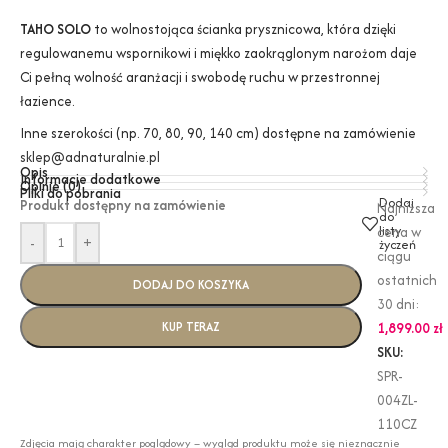
TAHO SOLO
to wolnostojąca ścianka prysznicowa, która dzięki
regulowanemu wspornikowi i miękko zaokrąglonym narożom daje
Ci pełną wolność aranżacji i swobodę ruchu w przestronnej
łazience.
Inne szerokości (np. 70, 80, 90, 140 cm) dostępne na zamówienie
sklep@adnaturalnie.pl
Opis
Informacje dodatkowe
Opinie (0)
Pliki do pobrania
Dodaj
Produkt dostępny na zamówienie
Najniższa
do
listy
cena w
-
+
życzeń
ciągu
ostatnich
DODAJ DO KOSZYKA
30 dni:
KUP TERAZ
1,899.00
zł
SKU:
SPR-
004ZL-
110CZ
Zdjęcia mają charakter poglądowy – wygląd produktu może się nieznacznie