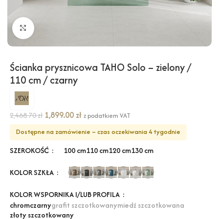
Kliknij, aby powiększyć
Ścianka prysznicowa TAHO Solo – zielony /
110 cm / czarny
1,899.00
zł
2,468.70
zł
z podatkiem VAT
Dostępne na zamówienie – czas oczekiwania 4 tygodnie
SZEROKOŚĆ
100 cm
110 cm
120 cm
130 cm
KOLOR SZKŁA
KOLOR WSPORNIKA I/LUB PROFILA
chrom
czarny
grafit szczotkowany
miedź szczotkowana
złoty szczotkowany