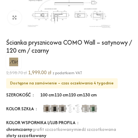
Kliknij, aby powiększyć
Ścianka prysznicowa COMO Wall – satynowy /
120 cm / czarny
1,999.00
zł
2,598.70
zł
z podatkiem VAT
Dostępne na zamówienie – czas oczekiwania 4 tygodnie
SZEROKOŚĆ
100 cm
110 cm
120 cm
130 cm
KOLOR SZKŁA
KOLOR WSPORNIKA I/LUB PROFILA
chrom
czarny
grafit szczotkowany
miedź szczotkowana
złoty szczotkowany