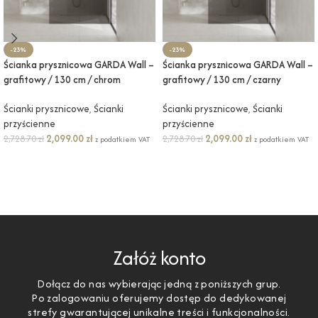
-23%
-23%
Ścianka prysznicowa GARDA Wall –
Ścianka prysznicowa GARDA Wall –
grafitowy / 130 cm / chrom
grafitowy / 130 cm / czarny
Ścianki prysznicowe
,
Ścianki
Ścianki prysznicowe
,
Ścianki
przyścienne
przyścienne
2,099.00
zł
2,099.00
zł
2,728.70
zł
2,728.70
zł
z podatkiem VAT
z podatkiem VAT
DODAJ DO KOSZYKA
DODAJ DO KOSZYKA
Załóż konto
Dołącz do nas wybierając jedną z poniższych grup.
Po zalogowaniu oferujemy dostęp do dedykowanej
strefy gwarantującej unikalne treści i funkcjonalności.