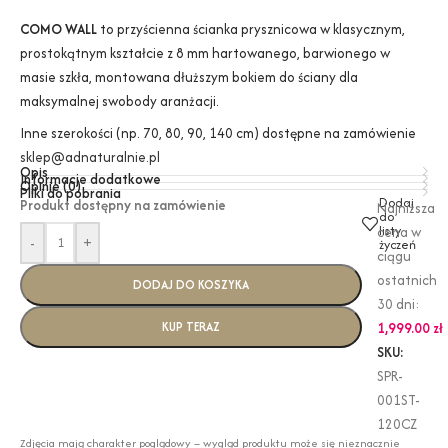
COMO WALL
to przyścienna ścianka prysznicowa w klasycznym,
prostokątnym kształcie z 8 mm hartowanego, barwionego w
masie szkła, montowana dłuższym bokiem do ściany dla
maksymalnej swobody aranżacji.
Inne szerokości (np. 70, 80, 90, 140 cm) dostępne na zamówienie
sklep@adnaturalnie.pl
Opis
Informacje dodatkowe
Opinie (0)
Pliki do pobrania
Dodaj
Produkt dostępny na zamówienie
Najniższa
do
listy
cena w
-
+
życzeń
ciągu
ostatnich
DODAJ DO KOSZYKA
30 dni:
KUP TERAZ
1,999.00
zł
SKU:
SPR-
001ST-
120CZ
Zdjęcia mają charakter poglądowy – wygląd produktu może się nieznacznie