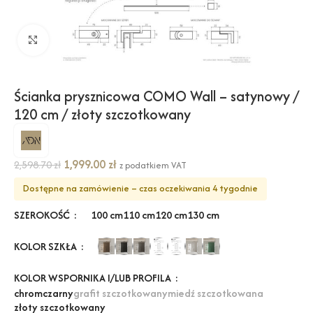
Kliknij, aby powiększyć
Ścianka prysznicowa COMO Wall – satynowy /
120 cm / złoty szczotkowany
1,999.00
zł
2,598.70
zł
z podatkiem VAT
Dostępne na zamówienie – czas oczekiwania 4 tygodnie
SZEROKOŚĆ
100 cm
110 cm
120 cm
130 cm
KOLOR SZKŁA
KOLOR WSPORNIKA I/LUB PROFILA
chrom
czarny
grafit szczotkowany
miedź szczotkowana
złoty szczotkowany