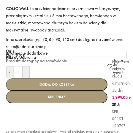
COMO WALL
to przyścienna ścianka prysznicowa w klasycznym,
prostokątnym kształcie z 8 mm hartowanego, barwionego w
masie szkła, montowana dłuższym bokiem do ściany dla
maksymalnej swobody aranżacji.
Inne szerokości (np. 70, 80, 90, 140 cm) dostępne na zamówienie
sklep@adnaturalnie.pl
Opis
Informacje dodatkowe
Opinie (0)
Pliki do pobrania
Dodaj
Produkt dostępny na zamówienie
Najniższa
do
listy
cena w
-
+
życzeń
ciągu
ostatnich
DODAJ DO KOSZYKA
30 dni:
KUP TERAZ
1,999.00
zł
SKU:
SPR-
001ST-
120ZSZ
Zdjęcia mają charakter poglądowy – wygląd produktu może się nieznacznie