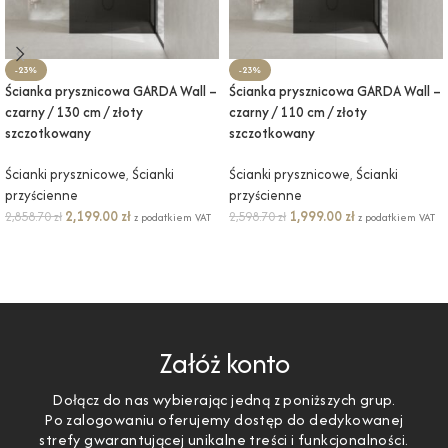
-23%
-23%
Ścianka prysznicowa GARDA Wall –
Ścianka prysznicowa GARDA Wall –
czarny / 130 cm / złoty
czarny / 110 cm / złoty
szczotkowany
szczotkowany
Ścianki prysznicowe
,
Ścianki
Ścianki prysznicowe
,
Ścianki
przyścienne
przyścienne
2,199.00
zł
1,999.00
zł
2,858.70
zł
2,598.70
zł
z podatkiem VAT
z podatkiem VAT
DODAJ DO KOSZYKA
DODAJ DO KOSZYKA
Załóż konto
Dołącz do nas wybierając jedną z poniższych grup.
Po zalogowaniu oferujemy dostęp do dedykowanej
strefy gwarantującej unikalne treści i funkcjonalności.