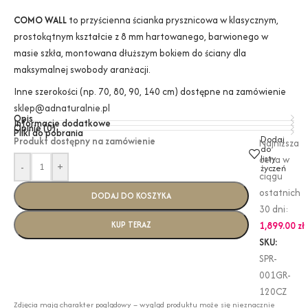
COMO WALL
to przyścienna ścianka prysznicowa w klasycznym,
prostokątnym kształcie z 8 mm hartowanego, barwionego w
masie szkła, montowana dłuższym bokiem do ściany dla
maksymalnej swobody aranżacji.
Inne szerokości (np. 70, 80, 90, 140 cm) dostępne na zamówienie
sklep@adnaturalnie.pl
Opis
Informacje dodatkowe
Opinie (0)
Pliki do pobrania
Dodaj
Produkt dostępny na zamówienie
Najniższa
do
listy
cena w
-
+
życzeń
ciągu
ostatnich
DODAJ DO KOSZYKA
30 dni:
KUP TERAZ
1,899.00
zł
SKU:
SPR-
001GR-
120CZ
Zdjęcia mają charakter poglądowy – wygląd produktu może się nieznacznie