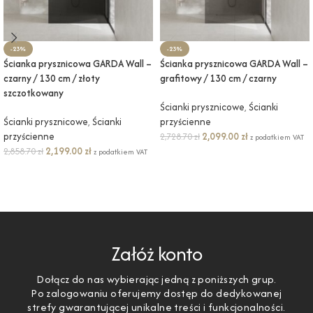
-23%
-23%
Ścianka prysznicowa GARDA Wall –
Ścianka prysznicowa GARDA Wall –
czarny / 130 cm / złoty
grafitowy / 130 cm / czarny
szczotkowany
Ścianki prysznicowe
,
Ścianki
Ścianki prysznicowe
,
Ścianki
przyścienne
przyścienne
2,099.00
zł
2,728.70
zł
z podatkiem VAT
2,199.00
zł
2,858.70
zł
z podatkiem VAT
DODAJ DO KOSZYKA
DODAJ DO KOSZYKA
Załóż konto
Dołącz do nas wybierając jedną z poniższych grup.
Po zalogowaniu oferujemy dostęp do dedykowanej
strefy gwarantującej unikalne treści i funkcjonalności.