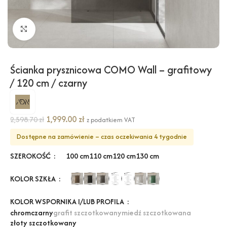
Kliknij, aby powiększyć
Ścianka prysznicowa COMO Wall – grafitowy
/ 120 cm / czarny
1,999.00
zł
2,598.70
zł
z podatkiem VAT
Dostępne na zamówienie – czas oczekiwania 4 tygodnie
SZEROKOŚĆ
100 cm
110 cm
120 cm
130 cm
KOLOR SZKŁA
KOLOR WSPORNIKA I/LUB PROFILA
chrom
czarny
grafit szczotkowany
miedź szczotkowana
złoty szczotkowany