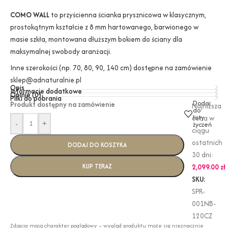
COMO WALL
to przyścienna ścianka prysznicowa w klasycznym,
prostokątnym kształcie z 8 mm hartowanego, barwionego w
masie szkła, montowana dłuższym bokiem do ściany dla
maksymalnej swobody aranżacji.
Inne szerokości (np. 70, 80, 90, 140 cm) dostępne na zamówienie
sklep@adnaturalnie.pl
Opis
Informacje dodatkowe
Opinie (0)
Pliki do pobrania
Dodaj
Produkt dostępny na zamówienie
Najniższa
do
listy
cena w
-
+
życzeń
ciągu
ostatnich
DODAJ DO KOSZYKA
30 dni:
KUP TERAZ
2,099.00
zł
SKU:
SPR-
001NB-
120CZ
Zdjęcia mają charakter poglądowy – wygląd produktu może się nieznacznie