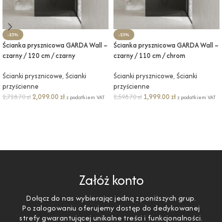
-23%
-23%
Ścianka prysznicowa GARDA Wall –
Ścianka prysznicowa GARDA Wall –
czarny / 120 cm / czarny
czarny / 110 cm / chrom
Ścianki prysznicowe
,
Ścianki
Ścianki prysznicowe
,
Ścianki
przyścienne
przyścienne
2,099.00
zł
1,999.00
zł
2,728.70
zł
2,598.70
zł
z podatkiem VAT
z podatkiem VAT
DODAJ DO KOSZYKA
DODAJ DO KOSZYKA
Załóż konto
Dołącz do nas wybierając jedną z poniższych grup.
Po zalogowaniu oferujemy dostęp do dedykowanej
strefy gwarantującej unikalne treści i funkcjonalności.