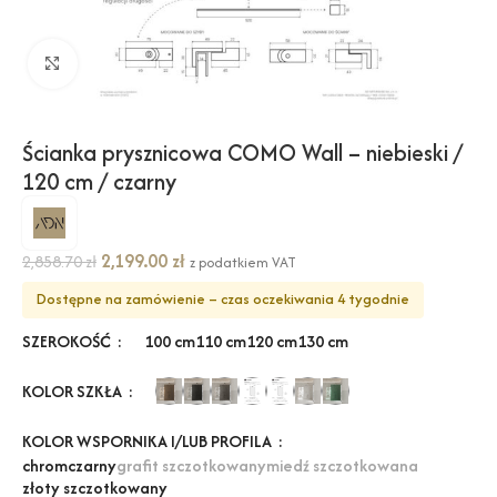
Kliknij, aby powiększyć
Ścianka prysznicowa COMO Wall – niebieski /
120 cm / czarny
2,199.00
zł
2,858.70
zł
z podatkiem VAT
Dostępne na zamówienie – czas oczekiwania 4 tygodnie
SZEROKOŚĆ
100 cm
110 cm
120 cm
130 cm
KOLOR SZKŁA
KOLOR WSPORNIKA I/LUB PROFILA
chrom
czarny
grafit szczotkowany
miedź szczotkowana
złoty szczotkowany