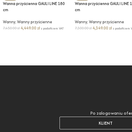
Wanna przyścienna GAULI LINE 180
Wanna przyścienna GAULI LINE 
cm
cm
Wanny
,
Wanny przyścienne
Wanny
,
Wanny przyścienne
4,449.00
zł
4,349.00
zł
7,450.00
zł
7,300.00
zł
z podatkiem VAT
z podatkiem 
Po zalogowaniu ofer
KLIENT