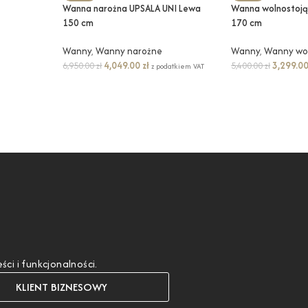
Wanna narożna UPSALA UNI Lewa
Wanna wolnostoj
150 cm
170 cm
Wanny
,
Wanny narożne
Wanny
,
Wanny wo
4,049.00
zł
3,299.0
6,950.00
zł
5,400.00
zł
z podatkiem VAT
i i funkcjonalności.
KLIENT BIZNESOWY