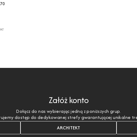
170
VAT
Załóż konto
Dołącz do nas wybierając jedną z poniższych grup.
ujemy dostęp do dedykowanej strefy gwarantującej unikalne treśc
ARCHITEKT