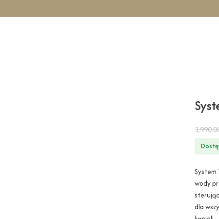
LOW – chrom
Sys
1,990.
Dostę
System 
wody pr
sterują
dla wsz
kąpieli.