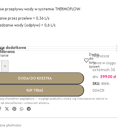
ie przepływu wody w systemie THERMOFLOW:
nie przez przelew > 0,36 L/s
dzanie wody (odpływ) > 0,6 L/s
cje dodatkowe
0)
 pobrania
Dodaj
tanie
Najniższa
do
listy
cena w ciągu
+
życzeń
ostatnich 30
dni:
599.00
zł
DODAJ DO KOSZYKA
SKU:
AWA-
004CH
KUP TERAZ
ają charakter poglądowy – wygląd produktu może się nieznacznie różnić w
i od oświetlenia i ustawień ekranu.
zne płatności