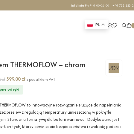
Infolinia
Pn-Pt 8:00-16:00 |
+48 731 123 2
PL
tem THERMOFLOW – chrom
599.00
zł
00
zł
z podatkiem VAT
pne od ręki
THERMOFLOW to innowacyjne rozwiązanie służące do napełniania
zez przelew z regulacją temperatury umieszczoną w pokrętle
cym. Stanowi alternatywę dla baterii wannowej. Dedykowane jest
ystkich tych, którzy cenią sobie bezpieczeństwo i swobodę podczas