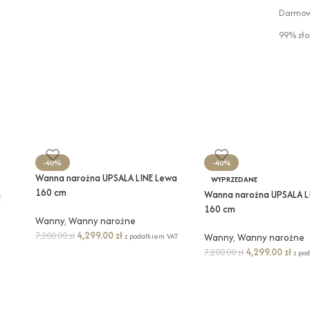
Darmowa
99% zło
-40%
-40%
Wanna narożna UPSALA LINE Lewa
WYPRZEDANE
160 cm
Wanna narożna UPSALA L
160 cm
Wanny
,
Wanny narożne
4,299.00
zł
7,200.00
zł
z podatkiem VAT
Wanny
,
Wanny narożne
4,299.00
zł
7,200.00
zł
z po