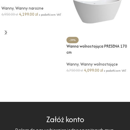
Wanny
,
Wanny narożne
4,199.00
zł
6,950.00
zł
z podatkiem VAT
DODAJ DO KOSZYKA
-39%
Wanna wolnostojąca PRESENA 170
cm
Wanny
,
Wanny wolnostojące
4,099.00
zł
6,750.00
zł
z podatkiem VAT
DODAJ DO KOSZYKA
Załóż konto
Dołącz do nas wybierając jedną z poniższych grup.