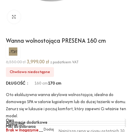
Kliknij, aby powiększyć
Wanna wolnostojąca PRESENA 160 cm
3,999.00
zł
6,550.00
zł
z podatkiem VAT
Chwilowo niedostępne
DŁUGOŚĆ
160 cm
170 cm
Oto ekskluzywna wanna akrylowa wolnostojąca, idealna do
domowego SPA w salonie kąpielowym lub do dużej łazienki w domu.
Zanurz się w luksusie i poczuj komfort, który zapewni Ci właśnie ten
model.
Opis
Informacje dodatkowe
Opinie (0)
Pliki do pobrania
Dodaj
Brak w magazynie
Najniższa cena w ciągu ostatnich 30