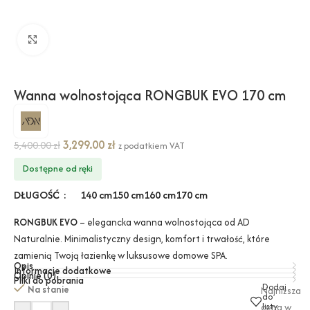
Kliknij, aby powiększyć
Wanna wolnostojąca RONGBUK EVO 170 cm
3,299.00
zł
5,400.00
zł
z podatkiem VAT
Dostępne od ręki
DŁUGOŚĆ
140 cm
150 cm
160 cm
170 cm
RONGBUK EVO
– elegancka wanna wolnostojąca od AD
Naturalnie. Minimalistyczny design, komfort i trwałość, które
zamienią Twoją łazienkę w luksusowe domowe SPA.
Opis
Informacje dodatkowe
Opinie (0)
Pliki do pobrania
Dodaj
Na stanie
Najniższa
do
listy
cena w