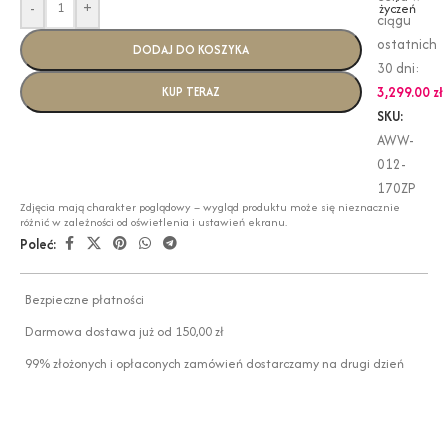
-
+
życzeń
ciągu
ostatnich
DODAJ DO KOSZYKA
30 dni:
3,299.00
zł
KUP TERAZ
SKU:
AWW-
012-
170ZP
Zdjęcia mają charakter poglądowy – wygląd produktu może się nieznacznie
różnić w zależności od oświetlenia i ustawień ekranu.
Poleć:
Bezpieczne płatności
Darmowa dostawa już od 150,00 zł
99% złożonych i opłaconych zamówień dostarczamy na drugi dzień