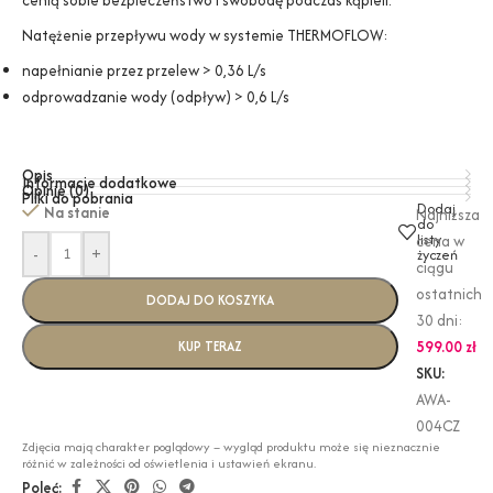
Natężenie przepływu wody w systemie THERMOFLOW:
napełnianie przez przelew > 0,36 L/s
odprowadzanie wody (odpływ) > 0,6 L/s
Opis
Informacje dodatkowe
Opinie (0)
Pliki do pobrania
Dodaj
Na stanie
Najniższa
do
listy
cena w
-
+
życzeń
ciągu
ostatnich
DODAJ DO KOSZYKA
30 dni:
599.00
zł
KUP TERAZ
SKU:
AWA-
004CZ
Zdjęcia mają charakter poglądowy – wygląd produktu może się nieznacznie
różnić w zależności od oświetlenia i ustawień ekranu.
Poleć: