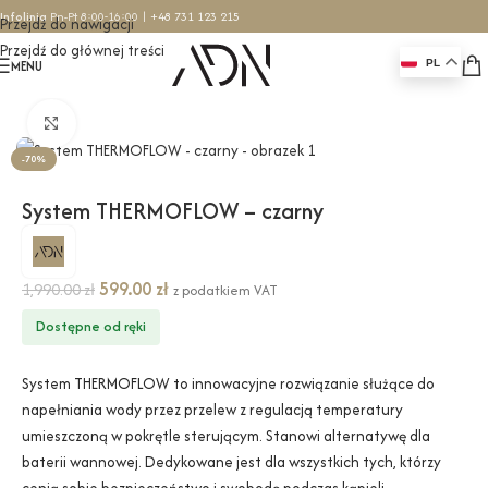
Infolinia
Pn-Pt 8:00-16:00 |
+48 731 123 215
Przejdź do nawigacji
Przejdź do głównej treści
MENU
PL
Strona główna
/
Wanny
/
Akcesoria
/
System Thermoflow
Kliknij, aby powiększyć
-70%
System THERMOFLOW – czarny
599.00
zł
1,990.00
zł
z podatkiem VAT
Dostępne od ręki
System THERMOFLOW to innowacyjne rozwiązanie służące do
napełniania wody przez przelew z regulacją temperatury
umieszczoną w pokrętle sterującym. Stanowi alternatywę dla
baterii wannowej. Dedykowane jest dla wszystkich tych, którzy
cenią sobie bezpieczeństwo i swobodę podczas kąpieli.