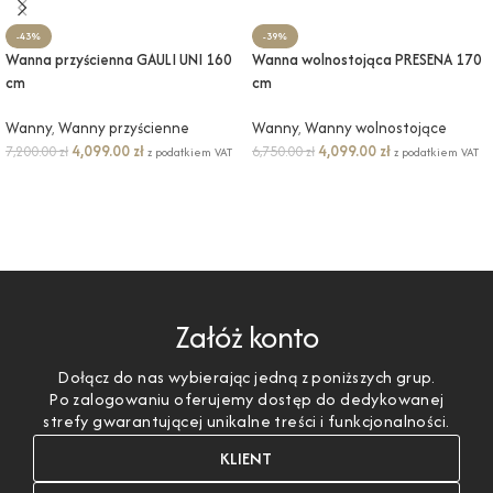
-43%
-39%
Wanna przyścienna GAULI UNI 160
Wanna wolnostojąca PRESENA 170
cm
cm
Wanny
,
Wanny przyścienne
Wanny
,
Wanny wolnostojące
4,099.00
zł
4,099.00
zł
7,200.00
zł
6,750.00
zł
z podatkiem VAT
z podatkiem VAT
DODAJ DO KOSZYKA
DODAJ DO KOSZYKA
Załóż konto
Dołącz do nas wybierając jedną z poniższych grup.
Po zalogowaniu oferujemy dostęp do dedykowanej
strefy gwarantującej unikalne treści i funkcjonalności.
KLIENT