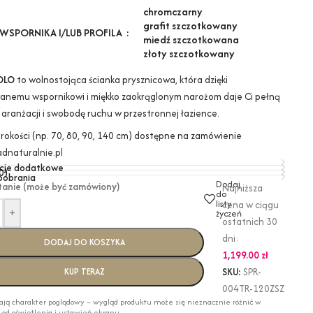
chrom
czarny
grafit szczotkowany
WSPORNIKA I/LUB PROFILA
miedź szczotkowana
złoty szczotkowany
OLO
to wolnostojąca ścianka prysznicowa, która dzięki
anemu wspornikowi i miękko zaokrąglonym narożom daje Ci pełną
 aranżacji i swobodę ruchu w przestronnej łazience.
erokości (np. 70, 80, 90, 140 cm) dostępne na zamówienie
dnaturalnie.pl
cje dodatkowe
0)
 pobrania
Dodaj
tanie (może być zamówiony)
Najniższa
do
listy
cena w ciągu
+
życzeń
ostatnich 30
dni:
DODAJ DO KOSZYKA
1,199.00
zł
SKU:
SPR-
KUP TERAZ
004TR-120ZSZ
ają charakter poglądowy – wygląd produktu może się nieznacznie różnić w
i od oświetlenia i ustawień ekranu.