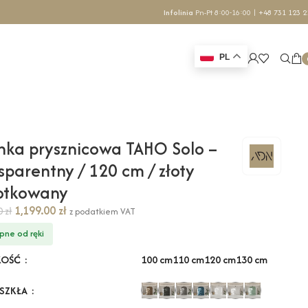
Infolinia
Pn-Pt 8:00-16:00 |
+48 731 123 2
PL
nka prysznicowa TAHO Solo –
sparentny / 120 cm / złoty
zotkowany
1,199.00
zł
70
zł
z podatkiem VAT
pne od ręki
100 cm
110 cm
120 cm
130 cm
KOŚĆ
 SZKŁA