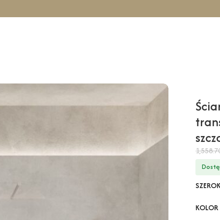
icowa TAHO Solo – transparentny / 120 cm / złoty szczotkowany
Ścia
tran
szc
1,558.
Dostę
SZERO
KOLOR