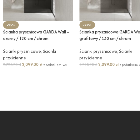
-23%
-23%
Ścianka prysznicowa GARDA Wall –
Ścianka prysznicowa GARDA Wal
czarny / 120 cm / chrom
grafitowy / 130 cm / chrom
Ścianki prysznicowe
,
Ścianki
Ścianki prysznicowe
,
Ścianki
przyścienne
przyścienne
2,099.00
zł
2,099.00
zł
2,728.70
zł
2,728.70
zł
z podatkiem VAT
z podatkiem 