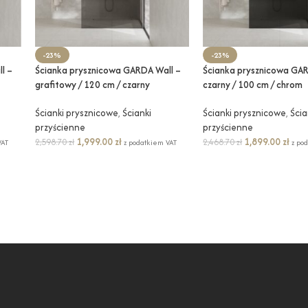
-23%
-23%
l –
Ścianka prysznicowa GARDA Wall –
Ścianka prysznicowa GAR
grafitowy / 120 cm / czarny
czarny / 100 cm / chrom
Ścianki prysznicowe
,
Ścianki
Ścianki prysznicowe
,
Ścia
przyścienne
przyścienne
1,999.00
zł
1,899.00
zł
2,598.70
zł
2,468.70
zł
VAT
z podatkiem VAT
z po