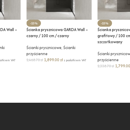
-23%
-23%
DA Wall –
Ścianka prysznicowa GARDA Wall –
Ścianka prysznic
czarny / 100 cm / czarny
grafitowy / 100 cm
szczotkowany
nki
Ścianki prysznicowe
,
Ścianki
przyścienne
Ścianki prysznico
1,899.00
zł
przyścienne
2,468.70
zł
datkiem VAT
z podatkiem VAT
1,799.0
2,338.70
zł