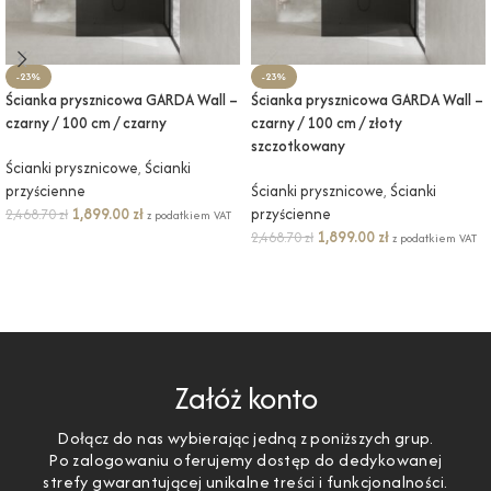
-23%
-23%
Ścianka prysznicowa GARDA Wall –
Ścianka prysznicowa GARDA Wall –
czarny / 100 cm / czarny
czarny / 100 cm / złoty
szczotkowany
Ścianki prysznicowe
,
Ścianki
przyścienne
Ścianki prysznicowe
,
Ścianki
1,899.00
zł
przyścienne
2,468.70
zł
z podatkiem VAT
1,899.00
zł
2,468.70
zł
z podatkiem VAT
DODAJ DO KOSZYKA
DODAJ DO KOSZYKA
Załóż konto
Dołącz do nas wybierając jedną z poniższych grup.
Po zalogowaniu oferujemy dostęp do dedykowanej
strefy gwarantującej unikalne treści i funkcjonalności.