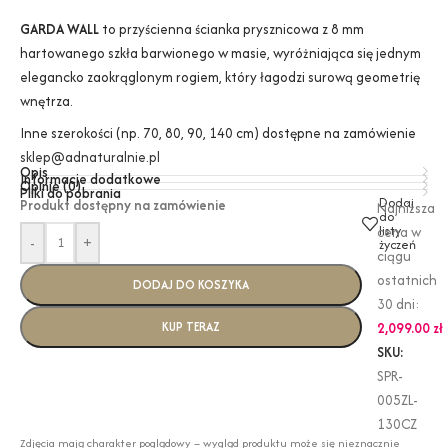
GARDA WALL
to przyścienna ścianka prysznicowa z 8 mm
hartowanego szkła barwionego w masie, wyróżniająca się jednym
elegancko zaokrąglonym rogiem, który łagodzi surową geometrię
wnętrza.
Inne szerokości (np. 70, 80, 90, 140 cm) dostępne na zamówienie
sklep@adnaturalnie.pl
Opis
Informacje dodatkowe
Opinie (0)
Pliki do pobrania
Dodaj
Produkt dostępny na zamówienie
Najniższa
do
listy
cena w
-
+
życzeń
ciągu
ostatnich
DODAJ DO KOSZYKA
30 dni:
KUP TERAZ
2,099.00
zł
SKU:
SPR-
005ZL-
130CZ
Zdjęcia mają charakter poglądowy – wygląd produktu może się nieznacznie