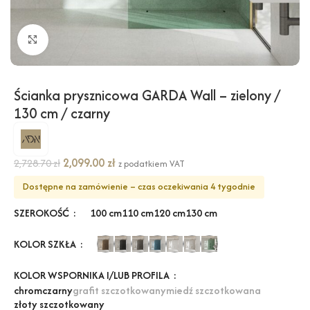
Kliknij, aby powiększyć
Ścianka prysznicowa GARDA Wall – zielony /
130 cm / czarny
2,099.00
zł
2,728.70
zł
z podatkiem VAT
Dostępne na zamówienie – czas oczekiwania 4 tygodnie
SZEROKOŚĆ
100 cm
110 cm
120 cm
130 cm
KOLOR SZKŁA
KOLOR WSPORNIKA I/LUB PROFILA
chrom
czarny
grafit szczotkowany
miedź szczotkowana
złoty szczotkowany