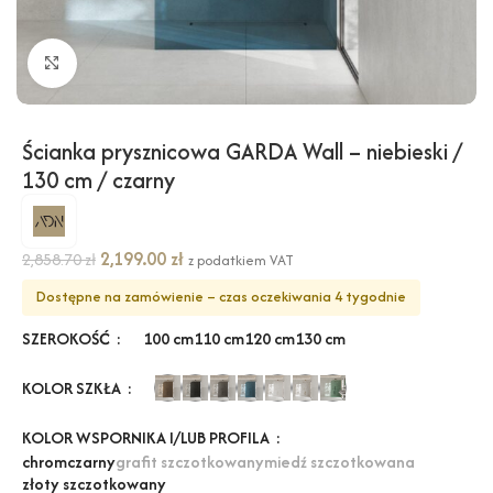
Kliknij, aby powiększyć
Ścianka prysznicowa GARDA Wall – niebieski /
130 cm / czarny
2,199.00
zł
2,858.70
zł
z podatkiem VAT
Dostępne na zamówienie – czas oczekiwania 4 tygodnie
SZEROKOŚĆ
100 cm
110 cm
120 cm
130 cm
KOLOR SZKŁA
KOLOR WSPORNIKA I/LUB PROFILA
chrom
czarny
grafit szczotkowany
miedź szczotkowana
złoty szczotkowany