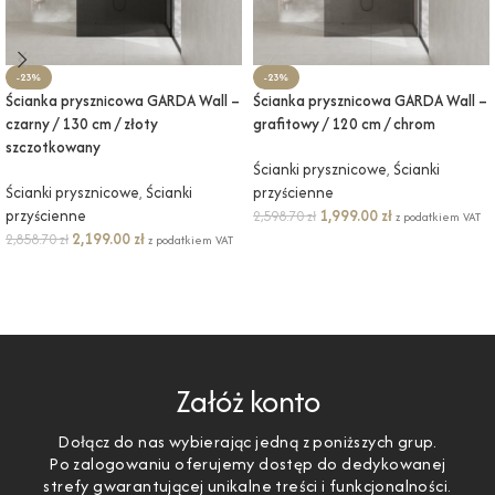
-23%
-23%
Ścianka prysznicowa GARDA Wall –
Ścianka prysznicowa GARDA Wall –
czarny / 130 cm / złoty
grafitowy / 120 cm / chrom
szczotkowany
Ścianki prysznicowe
,
Ścianki
Ścianki prysznicowe
,
Ścianki
przyścienne
przyścienne
1,999.00
zł
2,598.70
zł
z podatkiem VAT
2,199.00
zł
2,858.70
zł
z podatkiem VAT
DODAJ DO KOSZYKA
DODAJ DO KOSZYKA
Załóż konto
Dołącz do nas wybierając jedną z poniższych grup.
Po zalogowaniu oferujemy dostęp do dedykowanej
strefy gwarantującej unikalne treści i funkcjonalności.