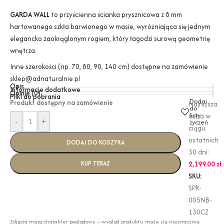
GARDA WALL
to przyścienna ścianka prysznicowa z 8 mm
hartowanego szkła barwionego w masie, wyróżniająca się jednym
elegancko zaokrąglonym rogiem, który łagodzi surową geometrię
wnętrza.
Inne szerokości (np. 70, 80, 90, 140 cm) dostępne na zamówienie
sklep@adnaturalnie.pl
Opis
Informacje dodatkowe
Opinie (0)
Pliki do pobrania
Dodaj
Produkt dostępny na zamówienie
Najniższa
do
listy
cena w
-
+
życzeń
ciągu
ostatnich
DODAJ DO KOSZYKA
30 dni:
KUP TERAZ
2,199.00
zł
SKU:
SPR-
005NB-
130CZ
Zdjęcia mają charakter poglądowy – wygląd produktu może się nieznacznie