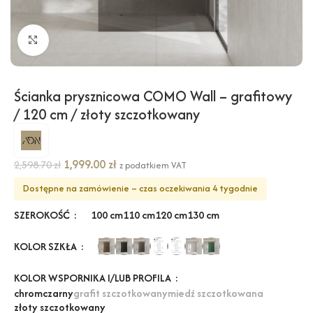
Kliknij, aby powiększyć
Ścianka prysznicowa COMO Wall – grafitowy
/ 120 cm / złoty szczotkowany
1,999.00
zł
2,598.70
zł
z podatkiem VAT
Dostępne na zamówienie – czas oczekiwania 4 tygodnie
SZEROKOŚĆ
100 cm
110 cm
120 cm
130 cm
KOLOR SZKŁA
KOLOR WSPORNIKA I/LUB PROFILA
chrom
czarny
grafit szczotkowany
miedź szczotkowana
złoty szczotkowany