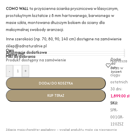
COMO WALL
to przyścienna ścianka prysznicowa w klasycznym,
prostokątnym kształcie z 8 mm hartowanego, barwionego w
masie szkła, montowana dłuższym bokiem do ściany dla
maksymalnej swobody aranżacji.
Inne szerokości (np. 70, 80, 90, 140 cm) dostępne na zamówienie
sklep@adnaturalnie.pl
Opis
Informacje dodatkowe
Opinie (0)
Pliki do pobrania
Dodaj
Produkt dostępny na zamówienie
Najniższa
do
listy
cena w
-
+
życzeń
ciągu
ostatnich
DODAJ DO KOSZYKA
30 dni:
KUP TERAZ
1,899.00
zł
SKU:
SPR-
001GR-
120ZSZ
Zdjęcia mają charakter poglądowy – wygląd produktu może się nieznacznie