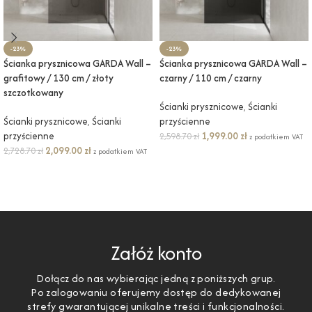
-23%
-23%
Ścianka prysznicowa GARDA Wall –
Ścianka prysznicowa GARDA Wall –
grafitowy / 130 cm / złoty
czarny / 110 cm / czarny
szczotkowany
Ścianki prysznicowe
,
Ścianki
Ścianki prysznicowe
,
Ścianki
przyścienne
przyścienne
1,999.00
zł
2,598.70
zł
z podatkiem VAT
2,099.00
zł
2,728.70
zł
z podatkiem VAT
DODAJ DO KOSZYKA
DODAJ DO KOSZYKA
Załóż konto
Dołącz do nas wybierając jedną z poniższych grup.
Po zalogowaniu oferujemy dostęp do dedykowanej
strefy gwarantującej unikalne treści i funkcjonalności.