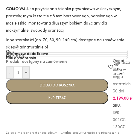
COMO WALL
to przyścienna ścianka prysznicowa w klasycznym,
prostokątnym kształcie z 8 mm hartowanego, barwionego w
masie szkła, montowana dłuższym bokiem do ściany dla
maksymalnej swobody aranżacji.
Inne szerokości (np. 70, 80, 90, 140 cm) dostępne na zamówienie
sklep@adnaturalnie.pl
Opis
Informacje dodatkowe
Opinie (0)
Pliki do pobrania
Dodaj
Produkt dostępny na zamówienie
Najniższa
do
listy
cena w
-
+
życzeń
ciągu
ostatnich
DODAJ DO KOSZYKA
30 dni:
KUP TERAZ
2,199.00
zł
SKU:
SPR-
001CZ-
130CZ
Zdjęcia mają charakter poglądowy – wygląd produktu może się nieznacznie