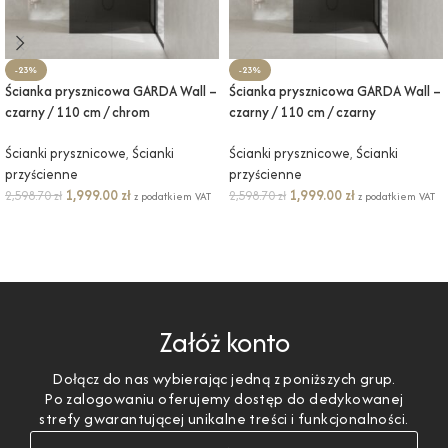
-23%
-23%
Ścianka prysznicowa GARDA Wall –
Ścianka prysznicowa GARDA Wall –
czarny / 110 cm / chrom
czarny / 110 cm / czarny
Ścianki prysznicowe
,
Ścianki
Ścianki prysznicowe
,
Ścianki
przyścienne
przyścienne
1,999.00
zł
1,999.00
zł
2,598.70
zł
2,598.70
zł
z podatkiem VAT
z podatkiem VAT
DODAJ DO KOSZYKA
DODAJ DO KOSZYKA
Załóż konto
Dołącz do nas wybierając jedną z poniższych grup.
Po zalogowaniu oferujemy dostęp do dedykowanej
strefy gwarantującej unikalne treści i funkcjonalności.