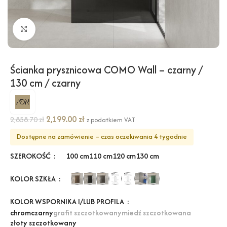
Kliknij, aby powiększyć
Ścianka prysznicowa COMO Wall – czarny /
130 cm / czarny
2,199.00
zł
2,858.70
zł
z podatkiem VAT
Dostępne na zamówienie – czas oczekiwania 4 tygodnie
SZEROKOŚĆ
100 cm
110 cm
120 cm
130 cm
KOLOR SZKŁA
KOLOR WSPORNIKA I/LUB PROFILA
chrom
czarny
grafit szczotkowany
miedź szczotkowana
złoty szczotkowany