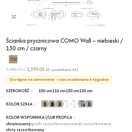
Kliknij, aby powiększyć
Ścianka prysznicowa COMO Wall – niebieski /
130 cm / czarny
2,299.00
zł
2,988.70
zł
z podatkiem VAT
Dostępne na zamówienie – czas oczekiwania 4 tygodnie
SZEROKOŚĆ
100 cm
110 cm
120 cm
130 cm
KOLOR SZKŁA
KOLOR WSPORNIKA I/LUB PROFILA
chrom
czarny
grafit szczotkowany
miedź szczotkowana
złoty szczotkowany