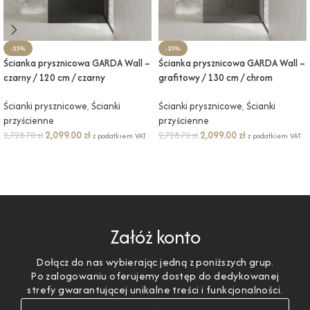
-23%
-23%
Ścianka prysznicowa GARDA Wall –
Ścianka prysznicowa GARDA Wall –
czarny / 120 cm / czarny
grafitowy / 130 cm / chrom
Ścianki prysznicowe
,
Ścianki
Ścianki prysznicowe
,
Ścianki
przyścienne
przyścienne
2,099.00
zł
2,099.00
zł
2,728.70
zł
2,728.70
zł
z podatkiem VAT
z podatkiem VAT
DODAJ DO KOSZYKA
DODAJ DO KOSZYKA
Załóż konto
Dołącz do nas wybierając jedną z poniższych grup.
Po zalogowaniu oferujemy dostęp do dedykowanej
strefy gwarantującej unikalne treści i funkcjonalności.