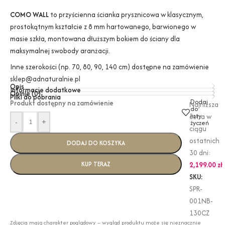
COMO WALL
to przyścienna ścianka prysznicowa w klasycznym,
prostokątnym kształcie z 8 mm hartowanego, barwionego w
masie szkła, montowana dłuższym bokiem do ściany dla
maksymalnej swobody aranżacji.
Inne szerokości (np. 70, 80, 90, 140 cm) dostępne na zamówienie
sklep@adnaturalnie.pl
Opis
Informacje dodatkowe
Opinie (0)
Pliki do pobrania
Dodaj
Produkt dostępny na zamówienie
Najniższa
do
listy
cena w
-
+
życzeń
ciągu
ostatnich
DODAJ DO KOSZYKA
30 dni:
KUP TERAZ
2,199.00
zł
SKU:
SPR-
001NB-
130CZ
Zdjęcia mają charakter poglądowy – wygląd produktu może się nieznacznie