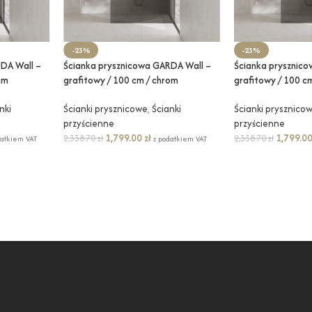
-23%
-23%
DA Wall –
Ścianka prysznicowa GARDA Wall –
Ścianka prysznic
om
grafitowy / 100 cm / chrom
grafitowy / 100 cm
nki
Ścianki prysznicowe
,
Ścianki
Ścianki prysznico
przyścienne
przyścienne
1,799.00
zł
1,799.0
2,338.70
zł
2,338.70
zł
datkiem VAT
z podatkiem VAT