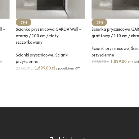
-23%
-23%
l –
Ścianka prysznicowa GARDA Wall –
Ścianka prysznicowa GAR
czarny / 100 cm / złoty
grafitowy / 110 cm / chr
szczotkowany
Ścianki prysznicowe
,
Ścia
Ścianki prysznicowe
,
Ścianki
przyścienne
przyścienne
1,899.00
zł
2,468.70
zł
VAT
z po
1,899.00
zł
2,468.70
zł
z podatkiem VAT