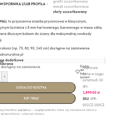
grafit szczotkowany
WSPORNIKA I/LUB PROFILA
miedź szczotkowana
złoty szczotkowany
WALL
to przyścienna ścianka prysznicowa w klasycznym,
ątnym kształcie z 8 mm hartowanego, barwionego w masie szkła,
na dłuższym bokiem do ściany dla maksymalnej swobody
i.
erokości (np. 70, 80, 90, 140 cm) dostępne na zamówienie
dnaturalnie.pl
cje dodatkowe
0)
 pobrania
Dodaj
 dostępny na zamówienie
Najniższa
do
listy
cena w ciągu
+
życzeń
ostatnich 30
dni:
DODAJ DO KOSZYKA
1,899.00
zł
KUP TERAZ
SKU:
SPR-
001CZ-100CZ
ają charakter poglądowy – wygląd produktu może się nieznacznie różnić w
i od oświetlenia i ustawień ekranu.