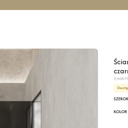
cowa COMO Wall – czarny / 100 cm / czarny
Ścia
czar
2,468.
Dostę
SZERO
KOLOR