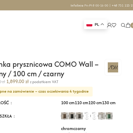
Infolinia
Pn-Pt 8:00-16:00 |
+48 731 123 2
PL
nka prysznicowa COMO Wall –
ny / 100 cm / czarny
1,899.00
zł
70
zł
z podatkiem VAT
pne na zamówienie – czas oczekiwania 4 tygodnie
100 cm
110 cm
120 cm
130 cm
KOŚĆ
 SZKŁA
chrom
czarny