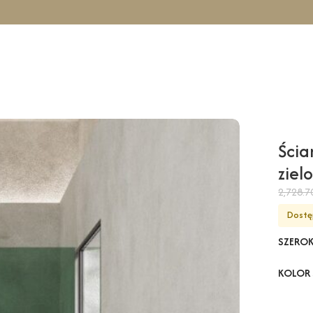
owa COMO Wall – zielony / 130 cm / czarny
Ścia
ziel
2,728.
Dostę
SZERO
KOLOR