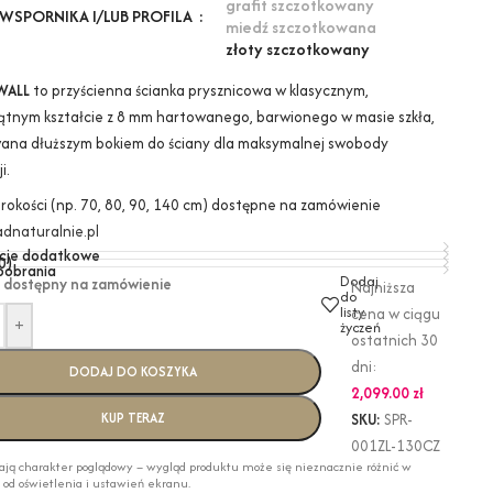
grafit szczotkowany
WSPORNIKA I/LUB PROFILA
miedź szczotkowana
złoty szczotkowany
WALL
to przyścienna ścianka prysznicowa w klasycznym,
ątnym kształcie z 8 mm hartowanego, barwionego w masie szkła,
na dłuższym bokiem do ściany dla maksymalnej swobody
i.
erokości (np. 70, 80, 90, 140 cm) dostępne na zamówienie
dnaturalnie.pl
cje dodatkowe
0)
 pobrania
Dodaj
 dostępny na zamówienie
Najniższa
do
listy
cena w ciągu
+
życzeń
ostatnich 30
dni:
DODAJ DO KOSZYKA
2,099.00
zł
KUP TERAZ
SKU:
SPR-
001ZL-130CZ
ają charakter poglądowy – wygląd produktu może się nieznacznie różnić w
i od oświetlenia i ustawień ekranu.