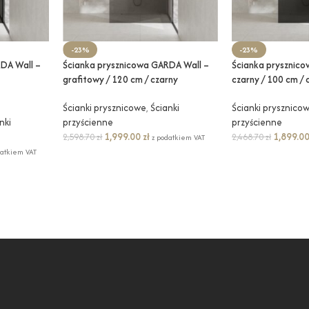
-23%
-23%
DA Wall –
Ścianka prysznicowa GARDA Wall –
Ścianka prysznic
grafitowy / 120 cm / czarny
czarny / 100 cm /
Ścianki prysznicowe
,
Ścianki
Ścianki prysznico
nki
przyścienne
przyścienne
1,999.00
zł
1,899.0
2,598.70
zł
2,468.70
zł
z podatkiem VAT
datkiem VAT