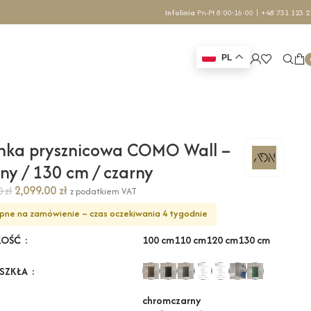
Infolinia
Pn-Pt 8:00-16:00 |
+48 731 123 2
PL
nka prysznicowa COMO Wall –
ony / 130 cm / czarny
2,099.00
zł
70
zł
z podatkiem VAT
pne na zamówienie – czas oczekiwania 4 tygodnie
100 cm
110 cm
120 cm
130 cm
KOŚĆ
 SZKŁA
chrom
czarny