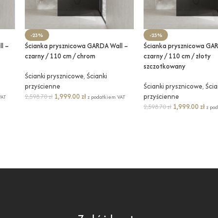
-23%
-23%
l –
Ścianka prysznicowa GARDA Wall –
Ścianka prysznicowa GAR
czarny / 110 cm / chrom
czarny / 110 cm / złoty
szczotkowany
Ścianki prysznicowe
,
Ścianki
przyścienne
Ścianki prysznicowe
,
Ścia
1,999.00
zł
przyścienne
2,598.70
zł
VAT
z podatkiem VAT
1,999.00
zł
2,598.70
zł
z po