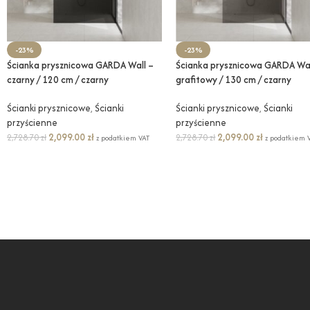
-23%
-23%
Ścianka prysznicowa GARDA Wall –
Ścianka prysznicowa GARDA Wal
czarny / 120 cm / czarny
grafitowy / 130 cm / czarny
Ścianki prysznicowe
,
Ścianki
Ścianki prysznicowe
,
Ścianki
przyścienne
przyścienne
2,099.00
zł
2,099.00
zł
2,728.70
zł
2,728.70
zł
z podatkiem VAT
z podatkiem 