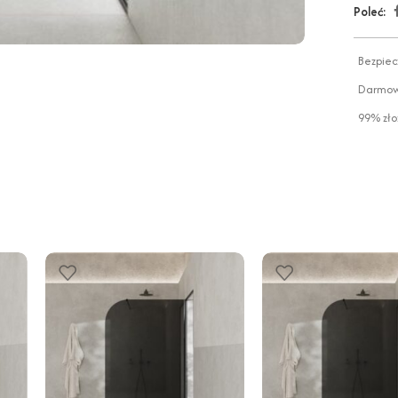
Poleć:
Bezpiec
Darmowa
99% zło