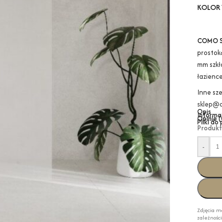
KOLOR 
COMO 
prostok
mm szkł
łazience
Inne sz
sklep@a
Opis
Informa
Opinie (
Pliki do
Produkt
-
Zdjęcia m
zależnośc