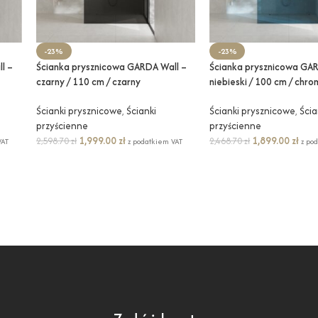
-23%
-23%
l –
Ścianka prysznicowa GARDA Wall –
Ścianka prysznicowa GAR
czarny / 110 cm / czarny
niebieski / 100 cm / chro
Ścianki prysznicowe
,
Ścianki
Ścianki prysznicowe
,
Ścia
przyścienne
przyścienne
1,999.00
zł
1,899.00
zł
2,598.70
zł
2,468.70
zł
VAT
z podatkiem VAT
z po