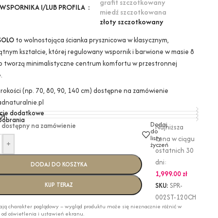
grafit szczotkowany
WSPORNIKA I/LUB PROFILA
miedź szczotkowana
złoty szczotkowany
SOLO
to wolnostojąca ścianka prysznicowa w klasycznym,
ątnym kształcie, której regulowany wspornik i barwione w masie 8
o tworzą minimalistyczne centrum komfortu w przestronnej
.
erokości (np. 70, 80, 90, 140 cm) dostępne na zamówienie
dnaturalnie.pl
cje dodatkowe
0)
 pobrania
Dodaj
 dostępny na zamówienie
Najniższa
do
listy
cena w ciągu
+
życzeń
ostatnich 30
dni:
DODAJ DO KOSZYKA
1,999.00
zł
KUP TERAZ
SKU:
SPR-
002ST-120CH
ają charakter poglądowy – wygląd produktu może się nieznacznie różnić w
i od oświetlenia i ustawień ekranu.