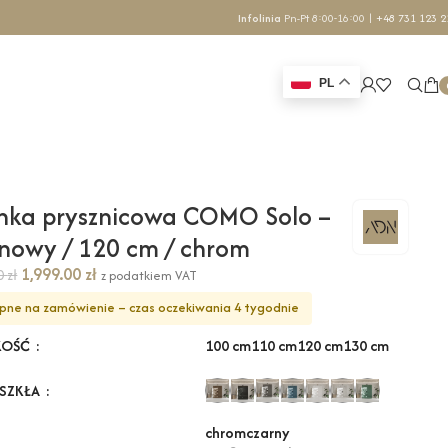
Infolinia
Pn-Pt 8:00-16:00 |
+48 731 123 2
PL
nka prysznicowa COMO Solo –
nowy / 120 cm / chrom
1,999.00
zł
70
zł
z podatkiem VAT
pne na zamówienie – czas oczekiwania 4 tygodnie
100 cm
110 cm
120 cm
130 cm
KOŚĆ
 SZKŁA
chrom
czarny