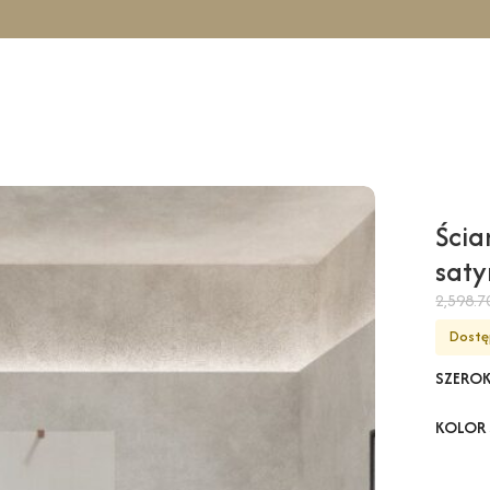
nicowa COMO Solo – satynowy / 120 cm / chrom
Ścia
saty
2,598.
Dostę
SZERO
KOLOR