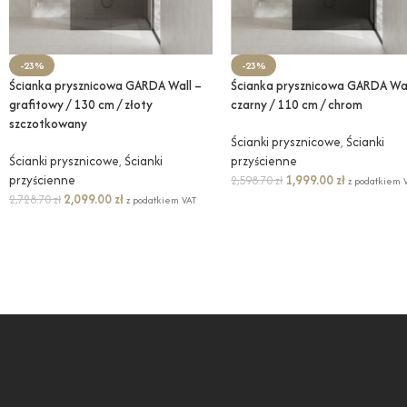
-23%
-23%
Ścianka prysznicowa GARDA Wall –
Ścianka prysznicowa GARDA Wal
grafitowy / 130 cm / złoty
czarny / 110 cm / chrom
szczotkowany
Ścianki prysznicowe
,
Ścianki
Ścianki prysznicowe
,
Ścianki
przyścienne
przyścienne
1,999.00
zł
2,598.70
zł
z podatkiem 
2,099.00
zł
2,728.70
zł
z podatkiem VAT