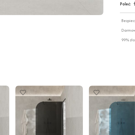
Poleć:
Bezpiec
Darmowa
99% zło