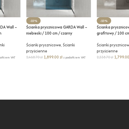
-23%
-23%
DA Wall –
Ścianka prysznicowa GARDA Wall –
Ścianka prysznic
m
niebieski / 100 cm / czarny
grafitowy / 100 cm
nki
Ścianki prysznicowe
,
Ścianki
Ścianki prysznico
przyścienne
przyścienne
1,899.00
zł
1,799.0
2,468.70
zł
2,338.70
zł
datkiem VAT
z podatkiem VAT