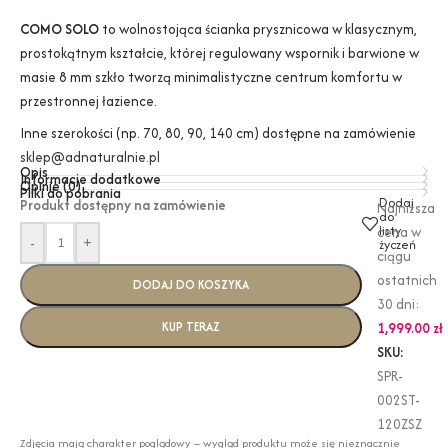
COMO SOLO
to wolnostojąca ścianka prysznicowa w klasycznym,
prostokątnym kształcie, której regulowany wspornik i barwione w
masie 8 mm szkło tworzą minimalistyczne centrum komfortu w
przestronnej łazience.
Inne szerokości (np. 70, 80, 90, 140 cm) dostępne na zamówienie
sklep@adnaturalnie.pl
Opis
Informacje dodatkowe
Opinie (0)
Pliki do pobrania
Dodaj
Produkt dostępny na zamówienie
Najniższa
do
listy
cena w
-
+
życzeń
ciągu
ostatnich
DODAJ DO KOSZYKA
30 dni:
KUP TERAZ
1,999.00
zł
SKU:
SPR-
002ST-
120ZSZ
Zdjęcia mają charakter poglądowy – wygląd produktu może się nieznacznie