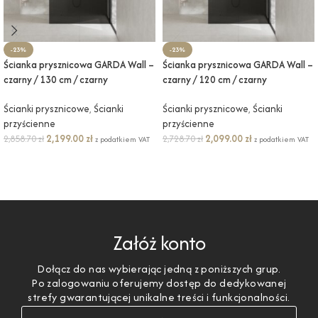
-23%
-23%
Ścianka prysznicowa GARDA Wall –
Ścianka prysznicowa GARDA Wall –
czarny / 130 cm / czarny
czarny / 120 cm / czarny
Ścianki prysznicowe
,
Ścianki
Ścianki prysznicowe
,
Ścianki
przyścienne
przyścienne
2,199.00
zł
2,099.00
zł
2,858.70
zł
2,728.70
zł
z podatkiem VAT
z podatkiem VAT
DODAJ DO KOSZYKA
DODAJ DO KOSZYKA
Załóż konto
Dołącz do nas wybierając jedną z poniższych grup.
Po zalogowaniu oferujemy dostęp do dedykowanej
strefy gwarantującej unikalne treści i funkcjonalności.