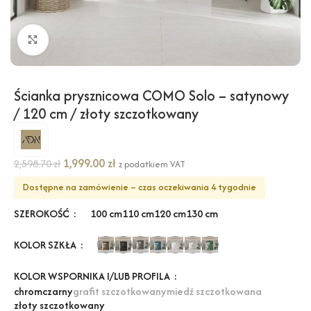
Kliknij, aby powiększyć
Ścianka prysznicowa COMO Solo – satynowy
/ 120 cm / złoty szczotkowany
1,999.00
zł
2,598.70
zł
z podatkiem VAT
Dostępne na zamówienie – czas oczekiwania 4 tygodnie
SZEROKOŚĆ
100 cm
110 cm
120 cm
130 cm
KOLOR SZKŁA
KOLOR WSPORNIKA I/LUB PROFILA
chrom
czarny
grafit szczotkowany
miedź szczotkowana
złoty szczotkowany