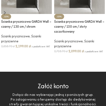
-23%
-23%
Ścianka prysznicowa GARDA Wall –
Ścianka prysznicowa GARDA Wall –
czarny / 130 cm / chrom
czarny / 120 cm / złoty
szczotkowany
Ścianki prysznicowe
,
Ścianki
przyścienne
Ścianki prysznicowe
,
Ścianki
2,199.00
zł
przyścienne
2,858.70
zł
z podatkiem VAT
2,099.00
zł
2,728.70
zł
z podatkiem VAT
DODAJ DO KOSZYKA
DODAJ DO KOSZYKA
Załóż konto
Dołącz do nas wybierając jedną z poniższych grup.
Po zalogowaniu oferujemy dostęp do dedykowanej
strefy gwarantującej unikalne treści i funkcjonalności.