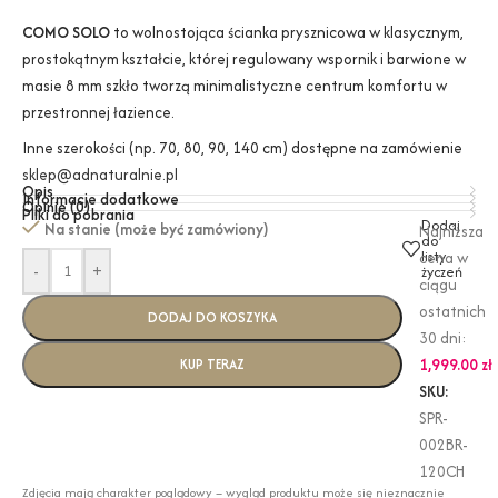
COMO SOLO
to wolnostojąca ścianka prysznicowa w klasycznym,
prostokątnym kształcie, której regulowany wspornik i barwione w
masie 8 mm szkło tworzą minimalistyczne centrum komfortu w
przestronnej łazience.
Inne szerokości (np. 70, 80, 90, 140 cm) dostępne na zamówienie
sklep@adnaturalnie.pl
Opis
Informacje dodatkowe
Opinie (0)
Pliki do pobrania
Dodaj
Na stanie (może być zamówiony)
Najniższa
do
listy
cena w
-
+
życzeń
ciągu
ostatnich
DODAJ DO KOSZYKA
30 dni:
1,999.00
zł
KUP TERAZ
SKU:
SPR-
002BR-
120CH
Zdjęcia mają charakter poglądowy – wygląd produktu może się nieznacznie