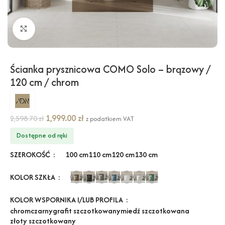
Kliknij, aby powiększyć
Ścianka prysznicowa COMO Solo – brązowy /
120 cm / chrom
1,999.00
zł
2,598.70
zł
z podatkiem VAT
Dostępne od ręki
SZEROKOŚĆ
100 cm
110 cm
120 cm
130 cm
KOLOR SZKŁA
KOLOR WSPORNIKA I/LUB PROFILA
chrom
czarny
grafit szczotkowany
miedź szczotkowana
złoty szczotkowany