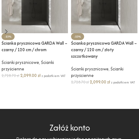
-23%
-23%
Ścianka prysznicowa GARDA Wall –
Ścianka prysznicowa GARDA Wall –
czarny / 120 cm / chrom
czarny / 120 cm / złoty
szczotkowany
Ścianki prysznicowe
,
Ścianki
przyścienne
Ścianki prysznicowe
,
Ścianki
2,099.00
zł
przyścienne
2,728.70
zł
z podatkiem VAT
2,099.00
zł
2,728.70
zł
z podatkiem VAT
DODAJ DO KOSZYKA
DODAJ DO KOSZYKA
Załóż konto
Dołącz do nas wybierając jedną z poniższych grup.