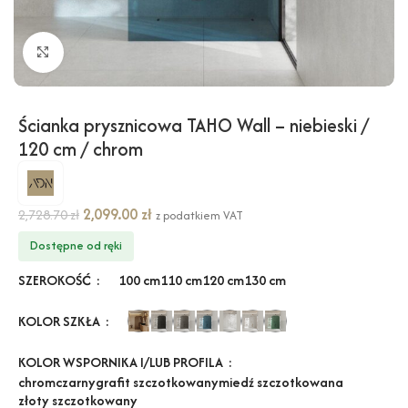
Kliknij, aby powiększyć
Ścianka prysznicowa TAHO Wall – niebieski /
120 cm / chrom
2,099.00
zł
2,728.70
zł
z podatkiem VAT
Dostępne od ręki
SZEROKOŚĆ
100 cm
110 cm
120 cm
130 cm
KOLOR SZKŁA
KOLOR WSPORNIKA I/LUB PROFILA
chrom
czarny
grafit szczotkowany
miedź szczotkowana
złoty szczotkowany