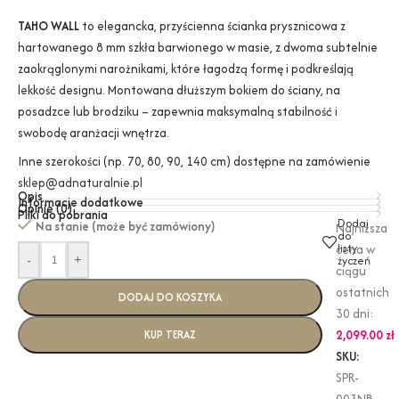
TAHO WALL
to elegancka, przyścienna ścianka prysznicowa z
hartowanego 8 mm szkła barwionego w masie, z dwoma subtelnie
zaokrąglonymi narożnikami, które łagodzą formę i podkreślają
lekkość designu. Montowana dłuższym bokiem do ściany, na
posadzce lub brodziku – zapewnia maksymalną stabilność i
swobodę aranżacji wnętrza.
Inne szerokości (np. 70, 80, 90, 140 cm) dostępne na zamówienie
sklep@adnaturalnie.pl
Opis
Informacje dodatkowe
Opinie (0)
Pliki do pobrania
Dodaj
Na stanie (może być zamówiony)
Najniższa
do
listy
cena w
-
+
życzeń
ciągu
ostatnich
DODAJ DO KOSZYKA
30 dni:
2,099.00
zł
KUP TERAZ
SKU:
SPR-
003NB-