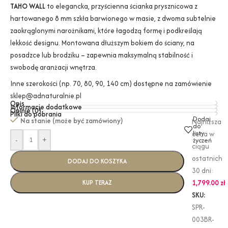
TAHO WALL
to elegancka, przyścienna ścianka prysznicowa z
hartowanego 8 mm szkła barwionego w masie, z dwoma subtelnie
zaokrąglonymi narożnikami, które łagodzą formę i podkreślają
lekkość designu. Montowana dłuższym bokiem do ściany, na
posadzce lub brodziku – zapewnia maksymalną stabilność i
swobodę aranżacji wnętrza.
Inne szerokości (np. 70, 80, 90, 140 cm) dostępne na zamówienie
sklep@adnaturalnie.pl
Opis
Informacje dodatkowe
Opinie (0)
Pliki do pobrania
Dodaj
Na stanie (może być zamówiony)
Najniższa
do
listy
cena w
-
+
życzeń
ciągu
ostatnich
DODAJ DO KOSZYKA
30 dni:
1,799.00
zł
KUP TERAZ
SKU:
SPR-
003BR-