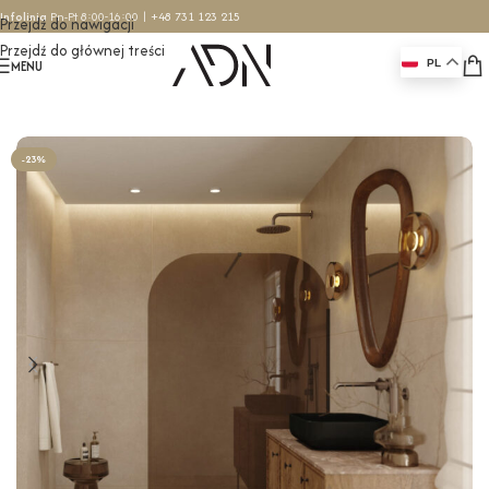
Infolinia
Pn-Pt 8:00-16:00 |
+48 731 123 215
Przejdź do nawigacji
Przejdź do głównej treści
MENU
PL
Strona główna
/
Ścianki prysznicowe
/
Ścianki przyścienne
-23%