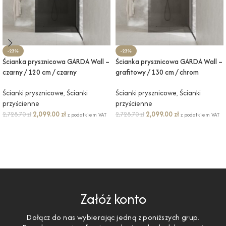
-23%
-23%
Ścianka prysznicowa GARDA Wall –
Ścianka prysznicowa GARDA Wall –
czarny / 120 cm / czarny
grafitowy / 130 cm / chrom
Ścianki prysznicowe
,
Ścianki
Ścianki prysznicowe
,
Ścianki
przyścienne
przyścienne
2,099.00
zł
2,099.00
zł
2,728.70
zł
2,728.70
zł
z podatkiem VAT
z podatkiem VAT
DODAJ DO KOSZYKA
DODAJ DO KOSZYKA
Załóż konto
Dołącz do nas wybierając jedną z poniższych grup.