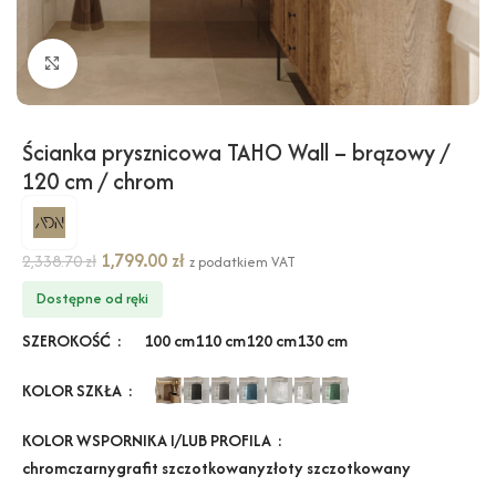
Kliknij, aby powiększyć
Ścianka prysznicowa TAHO Wall – brązowy /
120 cm / chrom
1,799.00
zł
2,338.70
zł
z podatkiem VAT
Dostępne od ręki
SZEROKOŚĆ
100 cm
110 cm
120 cm
130 cm
KOLOR SZKŁA
KOLOR WSPORNIKA I/LUB PROFILA
chrom
czarny
grafit szczotkowany
złoty szczotkowany