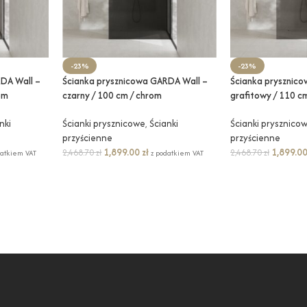
-23%
-23%
DA Wall –
Ścianka prysznicowa GARDA Wall –
Ścianka prysznic
om
czarny / 100 cm / chrom
grafitowy / 110 cm
nki
Ścianki prysznicowe
,
Ścianki
Ścianki prysznico
przyścienne
przyścienne
1,899.00
zł
1,899.0
2,468.70
zł
2,468.70
zł
datkiem VAT
z podatkiem VAT