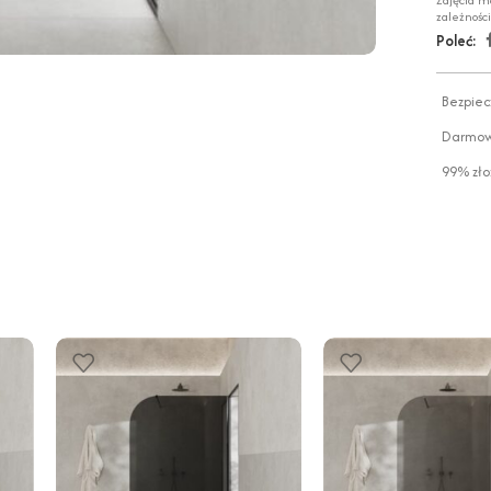
Zdjęcia m
zależnośc
Poleć:
Bezpiec
Darmowa
99% zło