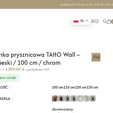
Infolinia
Pn-Pt 8:00-16:00 |
+48 731 123 2
PL
nka prysznicowa TAHO Wall –
ieski / 100 cm / chrom
1,899.00
zł
70
zł
z podatkiem VAT
pne od ręki
100 cm
110 cm
120 cm
130 cm
KOŚĆ
 SZKŁA
chrom
czarny