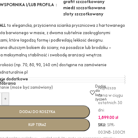
grafit szczotkowany
WSPORNIKA I/LUB PROFILA
miedź szczotkowana
złoty szczotkowany
ALL
to elegancka, przyścienna ścianka prysznicowa z hartowanego
kła barwionego w masie, z dwoma subtelnie zaokrąglonymi
ami, które łagodzą formę i podkreślają lekkość designu.
na dłuższym bokiem do ściany, na posadzce lub brodziku –
a maksymalną stabilność i swobodę aranżacji wnętrza.
erokości (np. 70, 80, 90, 140 cm) dostępne na zamówienie
dnaturalnie.pl
cje dodatkowe
0)
 pobrania
Dodaj
tanie (może być zamówiony)
Najniższa
do
listy
cena w ciągu
+
życzeń
ostatnich 30
dni:
DODAJ DO KOSZYKA
1,899.00
zł
SKU:
SPR-
KUP TERAZ
003NB-100CH