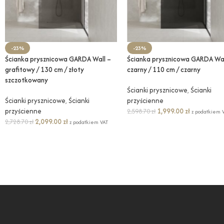
-23%
-23%
Ścianka prysznicowa GARDA Wall –
Ścianka prysznicowa GARDA Wal
grafitowy / 130 cm / złoty
czarny / 110 cm / czarny
szczotkowany
Ścianki prysznicowe
,
Ścianki
Ścianki prysznicowe
,
Ścianki
przyścienne
przyścienne
1,999.00
zł
2,598.70
zł
z podatkiem 
2,099.00
zł
2,728.70
zł
z podatkiem VAT