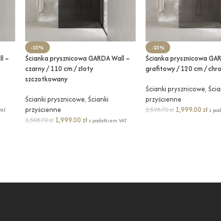
-23%
-23%
l –
Ścianka prysznicowa GARDA Wall –
Ścianka prysznicowa GAR
czarny / 110 cm / złoty
grafitowy / 120 cm / chr
szczotkowany
Ścianki prysznicowe
,
Ścia
Ścianki prysznicowe
,
Ścianki
przyścienne
przyścienne
1,999.00
zł
2,598.70
zł
VAT
z po
1,999.00
zł
2,598.70
zł
z podatkiem VAT