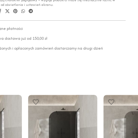
ają charakter poglądowy – wygląd produktu może się nieznacznie różnić w
i od oświetlenia i ustawień ekranu.
zne płatności
 dostawa już od 150,00 zł
żonych i opłaconych zamówień dostarczamy na drugi dzień