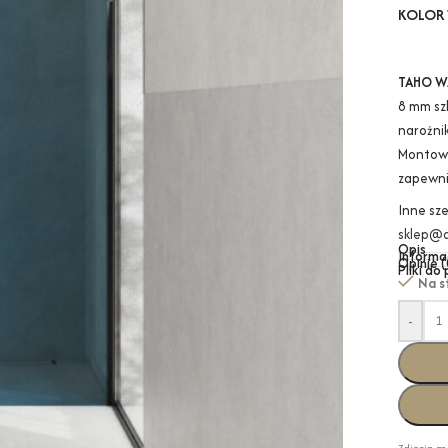
KOLOR 
TAHO W
8 mm sz
narożnik
Montowa
zapewni
Inne sz
sklep@a
Opis
Informa
Opinie (
Pliki do
Na s
-