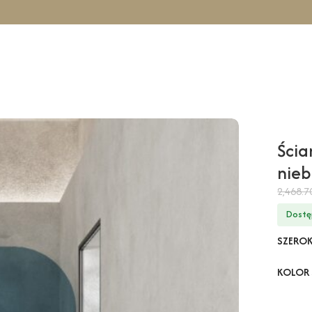
owa TAHO Wall – niebieski / 100 cm / chrom
Ścia
nieb
2,468.
Dostę
SZERO
KOLOR