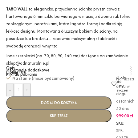
TAHO WALL
to elegancka, przyścienna ścianka prysznicowa z
hartowanego 8 mm szkła barwionego w masie, z dwoma subtelnie
zaokrąglonymi narożnikami, które łagodzą formę i podkreślają
lekkość designu. Montowana dłuższym bokiem do ściany, na
posadzce lub brodziku – zapewnia maksymalną stabilność i
swobodę aranżacji wnętrza.
Inne szerokości (np. 70, 80, 90, 140 cm) dostępne na zamówienie
sklep@adnaturalnie.pl
Opis
Informacje dodatkowe
Opinie (0)
Pliki do pobrania
Dodaj
Na stanie (może być zamówiony)
Najniższa
do
listy
cena w
-
+
życzeń
ciągu
ostatnich
DODAJ DO KOSZYKA
30 dni:
999.00
zł
KUP TERAZ
SKU:
SPR-
003TR-