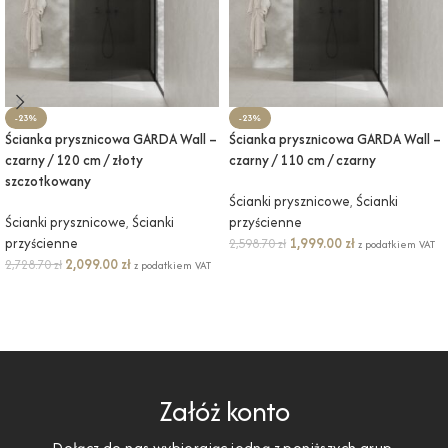
-23%
-23%
Ścianka prysznicowa GARDA Wall –
Ścianka prysznicowa GARDA Wall –
czarny / 120 cm / złoty
czarny / 110 cm / czarny
szczotkowany
Ścianki prysznicowe
,
Ścianki
Ścianki prysznicowe
,
Ścianki
przyścienne
przyścienne
1,999.00
zł
2,598.70
zł
z podatkiem VAT
2,099.00
zł
2,728.70
zł
z podatkiem VAT
DODAJ DO KOSZYKA
DODAJ DO KOSZYKA
Załóż konto
Dołącz do nas wybierając jedną z poniższych grup.