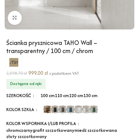
Kliknij, aby powiększyć
Ścianka prysznicowa TAHO Wall –
transparentny / 100 cm / chrom
999.00
zł
1,298.70
zł
z podatkiem VAT
Dostępne od ręki
SZEROKOŚĆ
100 cm
110 cm
120 cm
130 cm
KOLOR SZKŁA
KOLOR WSPORNIKA I/LUB PROFILA
chrom
czarny
grafit szczotkowany
miedź szczotkowana
złoty szczotkowany