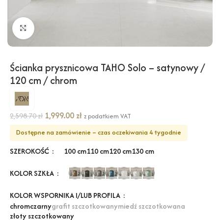
Kliknij, aby powiększyć
Ścianka prysznicowa TAHO Solo – satynowy /
120 cm / chrom
1,999.00
zł
2,598.70
zł
z podatkiem VAT
Dostępne na zamówienie – czas oczekiwania 4 tygodnie
SZEROKOŚĆ
100 cm
110 cm
120 cm
130 cm
KOLOR SZKŁA
KOLOR WSPORNIKA I/LUB PROFILA
chrom
czarny
grafit szczotkowany
miedź szczotkowana
złoty szczotkowany