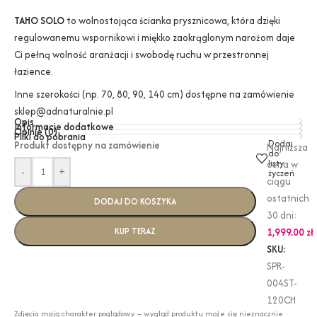
TAHO SOLO
to wolnostojąca ścianka prysznicowa, która dzięki
regulowanemu wspornikowi i miękko zaokrąglonym narożom daje
Ci pełną wolność aranżacji i swobodę ruchu w przestronnej
łazience.
Inne szerokości (np. 70, 80, 90, 140 cm) dostępne na zamówienie
sklep@adnaturalnie.pl
Opis
Informacje dodatkowe
Opinie (0)
Pliki do pobrania
Dodaj
Produkt dostępny na zamówienie
Najniższa
do
listy
cena w
-
+
życzeń
ciągu
ostatnich
DODAJ DO KOSZYKA
30 dni:
KUP TERAZ
1,999.00
zł
SKU:
SPR-
004ST-
120CH
Zdjęcia mają charakter poglądowy – wygląd produktu może się nieznacznie