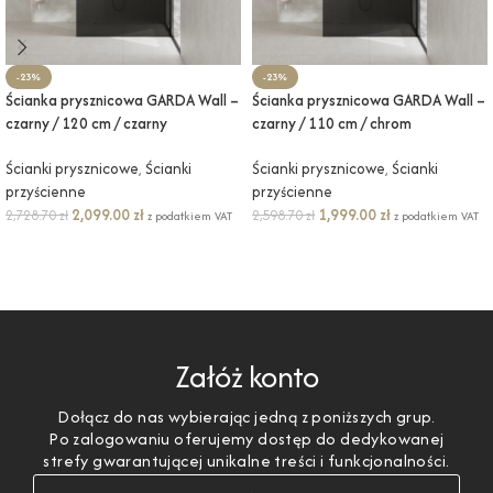
-23%
-23%
Ścianka prysznicowa GARDA Wall –
Ścianka prysznicowa GARDA Wall –
czarny / 120 cm / czarny
czarny / 110 cm / chrom
Ścianki prysznicowe
,
Ścianki
Ścianki prysznicowe
,
Ścianki
przyścienne
przyścienne
2,099.00
zł
1,999.00
zł
2,728.70
zł
2,598.70
zł
z podatkiem VAT
z podatkiem VAT
DODAJ DO KOSZYKA
DODAJ DO KOSZYKA
Załóż konto
Dołącz do nas wybierając jedną z poniższych grup.
Po zalogowaniu oferujemy dostęp do dedykowanej
strefy gwarantującej unikalne treści i funkcjonalności.