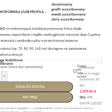
chrom
czarny
grafit szczotkowany
WSPORNIKA I/LUB PROFILA
miedź szczotkowana
złoty szczotkowany
OLO
to wolnostojąca ścianka prysznicowa, która dzięki
anemu wspornikowi i miękko zaokrąglonym narożom daje Ci pełną
 aranżacji i swobodę ruchu w przestronnej łazience.
erokości (np. 70, 80, 90, 140 cm) dostępne na zamówienie
dnaturalnie.pl
cje dodatkowe
0)
 pobrania
Dodaj
tanie (może być zamówiony)
Najniższa
do
listy
cena w ciągu
+
życzeń
ostatnich 30
dni:
DODAJ DO KOSZYKA
1,299.00
zł
SKU:
SPR-
KUP TERAZ
004TR-130ZSZ
ają charakter poglądowy – wygląd produktu może się nieznacznie różnić w
i od oświetlenia i ustawień ekranu.