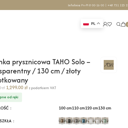
Infolinia
Pn-Pt 8:00-16:00 |
+48 731 123 2
PL
nka prysznicowa TAHO Solo –
sparentny / 130 cm / złoty
zotkowany
1,299.00
zł
70
zł
z podatkiem VAT
pne od ręki
100 cm
110 cm
120 cm
130 cm
KOŚĆ
 SZKŁA