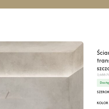
icowa TAHO Solo – transparentny / 130 cm / złoty szczotkowany
Ścia
tran
szc
1,688.
Dostę
SZERO
KOLOR