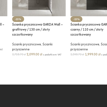
-23%
-23%
l –
Ścianka prysznicowa GARDA Wall –
Ścianka prysznicowa GAR
grafitowy / 130 cm / złoty
czarny / 110 cm / złoty
szczotkowany
szczotkowany
Ścianki prysznicowe
,
Ścianki
Ścianki prysznicowe
,
Ścia
przyścienne
przyścienne
VAT
2,099.00
zł
1,999.00
zł
2,728.70
zł
2,598.70
zł
z podatkiem VAT
z po