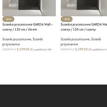
-23%
-23%
Ścianka prysznicowa GARDA Wall –
Ścianka prysznicowa GARDA Wal
czarny / 130 cm / chrom
czarny / 130 cm / czarny
Ścianki prysznicowe
,
Ścianki
Ścianki prysznicowe
,
Ścianki
przyścienne
przyścienne
2,199.00
zł
2,199.00
zł
2,858.70
zł
2,858.70
zł
z podatkiem VAT
z podatkiem 