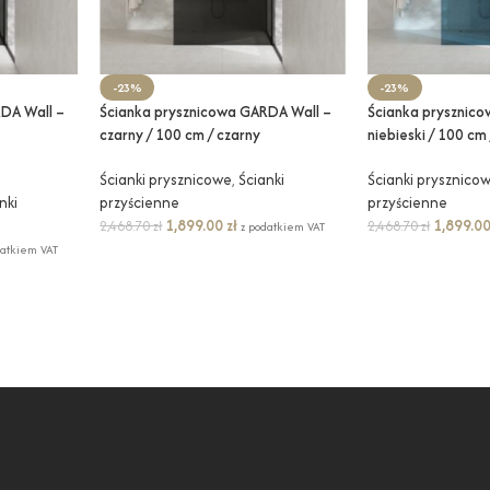
-23%
-23%
DA Wall –
Ścianka prysznicowa GARDA Wall –
Ścianka prysznic
czarny / 100 cm / czarny
niebieski / 100 cm
Ścianki prysznicowe
,
Ścianki
Ścianki prysznico
nki
przyścienne
przyścienne
1,899.00
zł
1,899.0
2,468.70
zł
2,468.70
zł
z podatkiem VAT
datkiem VAT