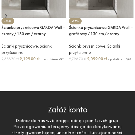
-23%
-23%
Ścianka prysznicowa GARDA Wall –
Ścianka prysznicowa GARDA Wall –
czarny / 130 cm / czarny
grafitowy / 130 cm / czarny
Ścianki prysznicowe
,
Ścianki
Ścianki prysznicowe
,
Ścianki
przyścienne
przyścienne
2,199.00
zł
2,099.00
zł
2,858.70
zł
2,728.70
zł
z podatkiem VAT
z podatkiem VAT
DODAJ DO KOSZYKA
DODAJ DO KOSZYKA
Załóż konto
Dołącz do nas wybierając jedną z poniższych grup.
Po zalogowaniu oferujemy dostęp do dedykowanej
strefy gwarantującej unikalne treści i funkcjonalności.