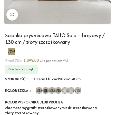
Kliknij, aby powiększyć
Ścianka prysznicowa TAHO Solo – brązowy /
130 cm / złoty szczotkowany
1,899.00
zł
2,468.70
zł
z podatkiem VAT
Dostępne od ręki
SZEROKOŚĆ
100 cm
110 cm
120 cm
130 cm
KOLOR SZKŁA
KOLOR WSPORNIKA I/LUB PROFILA
chrom
czarny
grafit szczotkowany
miedź szczotkowana
złoty szczotkowany