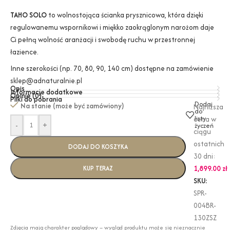
TAHO SOLO
to wolnostojąca ścianka prysznicowa, która dzięki
regulowanemu wspornikowi i miękko zaokrąglonym narożom daje
Ci pełną wolność aranżacji i swobodę ruchu w przestronnej
łazience.
Inne szerokości (np. 70, 80, 90, 140 cm) dostępne na zamówienie
sklep@adnaturalnie.pl
Opis
Informacje dodatkowe
Opinie (0)
Pliki do pobrania
Dodaj
Na stanie (może być zamówiony)
Najniższa
do
listy
cena w
-
+
życzeń
ciągu
ostatnich
DODAJ DO KOSZYKA
30 dni:
1,899.00
zł
KUP TERAZ
SKU:
SPR-
004BR-
130ZSZ
Zdjęcia mają charakter poglądowy – wygląd produktu może się nieznacznie