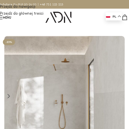
Infolinia
Pn-Pt 8:00-16:00 |
+48 731 123 215
Przejdź do nawigacji
Przejdź do głównej treści
MENU
PL
Strona główna
/
Ścianki prysznicowe
/
Ścianki przyścienne
-23%