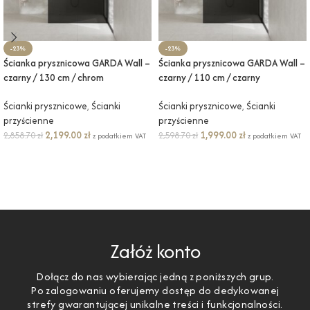
-23%
-23%
Ścianka prysznicowa GARDA Wall –
Ścianka prysznicowa GARDA Wall –
czarny / 130 cm / chrom
czarny / 110 cm / czarny
Ścianki prysznicowe
,
Ścianki
Ścianki prysznicowe
,
Ścianki
przyścienne
przyścienne
2,199.00
zł
1,999.00
zł
2,858.70
zł
2,598.70
zł
z podatkiem VAT
z podatkiem VAT
DODAJ DO KOSZYKA
DODAJ DO KOSZYKA
Załóż konto
Dołącz do nas wybierając jedną z poniższych grup.
Po zalogowaniu oferujemy dostęp do dedykowanej
strefy gwarantującej unikalne treści i funkcjonalności.