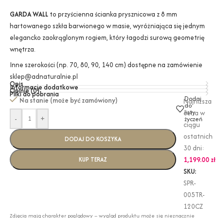
GARDA WALL
to przyścienna ścianka prysznicowa z 8 mm
hartowanego szkła barwionego w masie, wyróżniająca się jednym
elegancko zaokrąglonym rogiem, który łagodzi surową geometrię
wnętrza.
Inne szerokości (np. 70, 80, 90, 140 cm) dostępne na zamówienie
sklep@adnaturalnie.pl
Opis
Informacje dodatkowe
Opinie (0)
Pliki do pobrania
Dodaj
Na stanie (może być zamówiony)
Najniższa
do
listy
cena w
-
+
życzeń
ciągu
ostatnich
DODAJ DO KOSZYKA
30 dni:
1,199.00
zł
KUP TERAZ
SKU:
SPR-
005TR-
120CZ
Zdjęcia mają charakter poglądowy – wygląd produktu może się nieznacznie