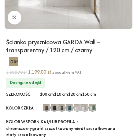
Kliknij, aby powiększyć
Ścianka prysznicowa GARDA Wall –
transparentny / 120 cm / czarny
1,199.00
zł
1,558.70
zł
z podatkiem VAT
Dostępne od ręki
SZEROKOŚĆ
100 cm
110 cm
120 cm
130 cm
KOLOR SZKŁA
KOLOR WSPORNIKA I/LUB PROFILA
chrom
czarny
grafit szczotkowany
miedź szczotkowana
złoty szczotkowany