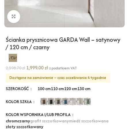
Kliknij, aby powiększyć
Ścianka prysznicowa GARDA Wall – satynowy
/ 120 cm / czarny
1,999.00
zł
2,598.70
zł
z podatkiem VAT
Dostępne na zamówienie – czas oczekiwania 4 tygodnie
SZEROKOŚĆ
100 cm
110 cm
120 cm
130 cm
KOLOR SZKŁA
KOLOR WSPORNIKA I/LUB PROFILA
chrom
czarny
grafit szczotkowany
miedź szczotkowana
złoty szczotkowany