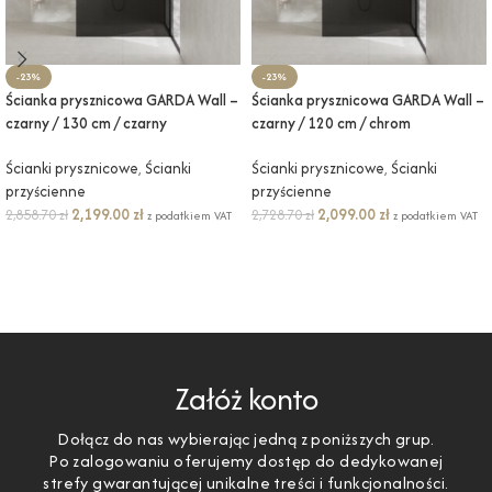
-23%
-23%
Ścianka prysznicowa GARDA Wall –
Ścianka prysznicowa GARDA Wall –
czarny / 130 cm / czarny
czarny / 120 cm / chrom
Ścianki prysznicowe
,
Ścianki
Ścianki prysznicowe
,
Ścianki
przyścienne
przyścienne
2,199.00
zł
2,099.00
zł
2,858.70
zł
2,728.70
zł
z podatkiem VAT
z podatkiem VAT
DODAJ DO KOSZYKA
DODAJ DO KOSZYKA
Załóż konto
Dołącz do nas wybierając jedną z poniższych grup.
Po zalogowaniu oferujemy dostęp do dedykowanej
strefy gwarantującej unikalne treści i funkcjonalności.