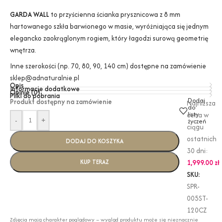
GARDA WALL
to przyścienna ścianka prysznicowa z 8 mm
hartowanego szkła barwionego w masie, wyróżniająca się jednym
elegancko zaokrąglonym rogiem, który łagodzi surową geometrię
wnętrza.
Inne szerokości (np. 70, 80, 90, 140 cm) dostępne na zamówienie
sklep@adnaturalnie.pl
Opis
Informacje dodatkowe
Opinie (0)
Pliki do pobrania
Dodaj
Produkt dostępny na zamówienie
Najniższa
do
listy
cena w
-
+
życzeń
ciągu
ostatnich
DODAJ DO KOSZYKA
30 dni:
KUP TERAZ
1,999.00
zł
SKU:
SPR-
005ST-
120CZ
Zdjęcia mają charakter poglądowy – wygląd produktu może się nieznacznie