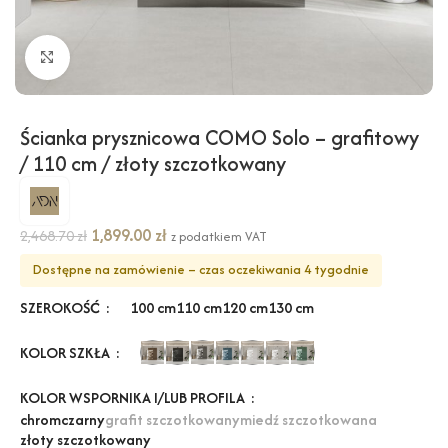
Kliknij, aby powiększyć
Ścianka prysznicowa COMO Solo – grafitowy
/ 110 cm / złoty szczotkowany
1,899.00
zł
2,468.70
zł
z podatkiem VAT
Dostępne na zamówienie – czas oczekiwania 4 tygodnie
SZEROKOŚĆ
100 cm
110 cm
120 cm
130 cm
KOLOR SZKŁA
KOLOR WSPORNIKA I/LUB PROFILA
chrom
czarny
grafit szczotkowany
miedź szczotkowana
złoty szczotkowany