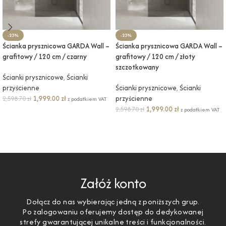
-23%
-23%
Ścianka prysznicowa GARDA Wall –
Ścianka prysznicowa GARDA Wall –
grafitowy / 120 cm / czarny
grafitowy / 120 cm / złoty
szczotkowany
Ścianki prysznicowe
,
Ścianki
przyścienne
Ścianki prysznicowe
,
Ścianki
1,999.00
zł
przyścienne
2,598.70
zł
z podatkiem VAT
1,999.00
zł
2,598.70
zł
z podatkiem VAT
DODAJ DO KOSZYKA
DODAJ DO KOSZYKA
Załóż konto
Dołącz do nas wybierając jedną z poniższych grup.
Po zalogowaniu oferujemy dostęp do dedykowanej
strefy gwarantującej unikalne treści i funkcjonalności.