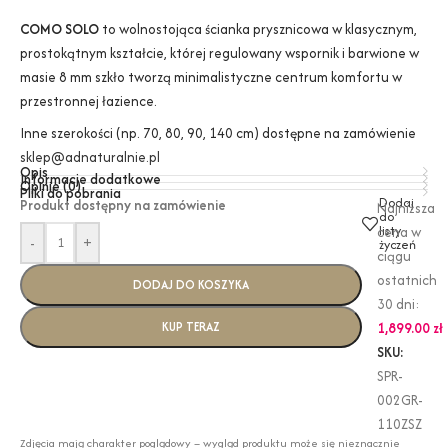
COMO SOLO
to wolnostojąca ścianka prysznicowa w klasycznym,
prostokątnym kształcie, której regulowany wspornik i barwione w
masie 8 mm szkło tworzą minimalistyczne centrum komfortu w
przestronnej łazience.
Inne szerokości (np. 70, 80, 90, 140 cm) dostępne na zamówienie
sklep@adnaturalnie.pl
Opis
Informacje dodatkowe
Opinie (0)
Pliki do pobrania
Dodaj
Produkt dostępny na zamówienie
Najniższa
do
listy
cena w
-
+
życzeń
ciągu
ostatnich
DODAJ DO KOSZYKA
30 dni:
KUP TERAZ
1,899.00
zł
SKU:
SPR-
002GR-
110ZSZ
Zdjęcia mają charakter poglądowy – wygląd produktu może się nieznacznie