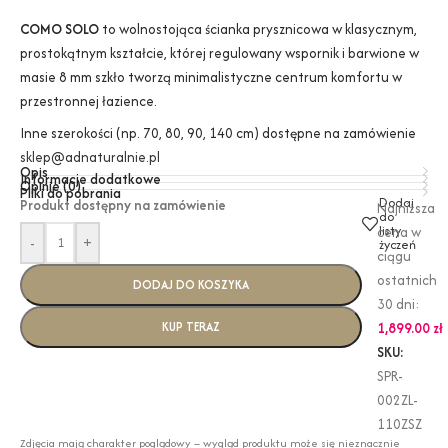
COMO SOLO
to wolnostojąca ścianka prysznicowa w klasycznym,
prostokątnym kształcie, której regulowany wspornik i barwione w
masie 8 mm szkło tworzą minimalistyczne centrum komfortu w
przestronnej łazience.
Inne szerokości (np. 70, 80, 90, 140 cm) dostępne na zamówienie
sklep@adnaturalnie.pl
Opis
Informacje dodatkowe
Opinie (0)
Pliki do pobrania
Dodaj
Produkt dostępny na zamówienie
Najniższa
do
listy
cena w
-
+
życzeń
ciągu
ostatnich
DODAJ DO KOSZYKA
30 dni:
KUP TERAZ
1,899.00
zł
SKU:
SPR-
002ZL-
110ZSZ
Zdjęcia mają charakter poglądowy – wygląd produktu może się nieznacznie