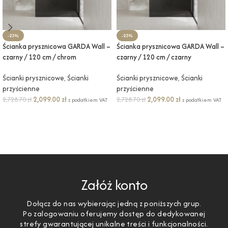
-23%
-23%
Ścianka prysznicowa GARDA Wall –
Ścianka prysznicowa GARDA Wall –
czarny / 120 cm / chrom
czarny / 120 cm / czarny
Ścianki prysznicowe
,
Ścianki
Ścianki prysznicowe
,
Ścianki
przyścienne
przyścienne
2,099.00
zł
2,099.00
zł
2,728.70
zł
2,728.70
zł
z podatkiem VAT
z podatkiem VAT
DODAJ DO KOSZYKA
DODAJ DO KOSZYKA
Załóż konto
Dołącz do nas wybierając jedną z poniższych grup.
Po zalogowaniu oferujemy dostęp do dedykowanej
strefy gwarantującej unikalne treści i funkcjonalności.