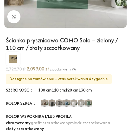
Kliknij, aby powiększyć
Ścianka prysznicowa COMO Solo – zielony /
110 cm / złoty szczotkowany
2,099.00
zł
2,728.70
zł
z podatkiem VAT
Dostępne na zamówienie – czas oczekiwania 4 tygodnie
SZEROKOŚĆ
100 cm
110 cm
120 cm
130 cm
KOLOR SZKŁA
KOLOR WSPORNIKA I/LUB PROFILA
chrom
czarny
grafit szczotkowany
miedź szczotkowana
złoty szczotkowany