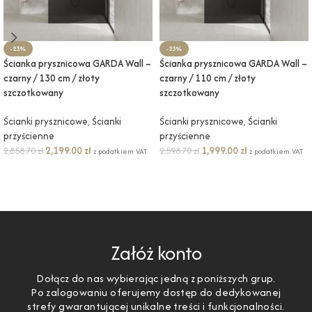
-23%
-23%
Ścianka prysznicowa GARDA Wall –
Ścianka prysznicowa GARDA Wall –
czarny / 130 cm / złoty
czarny / 110 cm / złoty
szczotkowany
szczotkowany
Ścianki prysznicowe
,
Ścianki
Ścianki prysznicowe
,
Ścianki
przyścienne
przyścienne
2,199.00
zł
1,999.00
zł
2,858.70
zł
2,598.70
zł
z podatkiem VAT
z podatkiem VAT
DODAJ DO KOSZYKA
DODAJ DO KOSZYKA
Załóż konto
Dołącz do nas wybierając jedną z poniższych grup.
Po zalogowaniu oferujemy dostęp do dedykowanej
strefy gwarantującej unikalne treści i funkcjonalności.