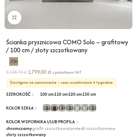
Kliknij, aby powiększyć
Ścianka prysznicowa COMO Solo – grafitowy
/ 100 cm / złoty szczotkowany
1,799.00
zł
2,338.70
zł
z podatkiem VAT
Dostępne na zamówienie – czas oczekiwania 4 tygodnie
SZEROKOŚĆ
100 cm
110 cm
120 cm
130 cm
KOLOR SZKŁA
KOLOR WSPORNIKA I/LUB PROFILA
chrom
czarny
grafit szczotkowany
miedź szczotkowana
złoty szczotkowany