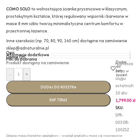
COMO SOLO
to wolnostojąca ścianka prysznicowa w klasycznym,
prostokątnym kształcie, której regulowany wspornik i barwione w
masie 8 mm szkło tworzą minimalistyczne centrum komfortu w
przestronnej łazience.
Inne szerokości (np. 70, 80, 90, 140 cm) dostępne na zamówienie
sklep@adnaturalnie.pl
Opis
Informacje dodatkowe
Opinie (0)
Pliki do pobrania
Dodaj
Produkt dostępny na zamówienie
Najniższa
do
listy
cena w
-
+
życzeń
ciągu
ostatnich
DODAJ DO KOSZYKA
30 dni:
KUP TERAZ
1,799.00
zł
SKU:
SPR-
002GR-
100ZSZ
Zdjęcia mają charakter poglądowy – wygląd produktu może się nieznacznie