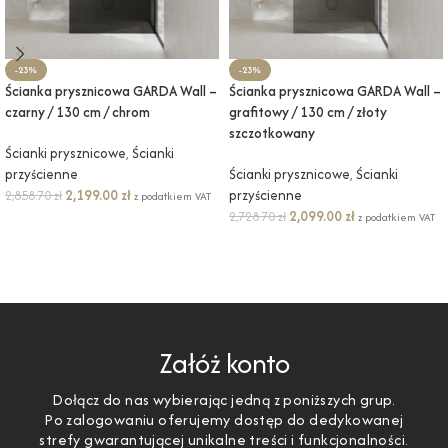
-23%
-23%
Ścianka prysznicowa GARDA Wall –
Ścianka prysznicowa GARDA Wall –
czarny / 130 cm / chrom
grafitowy / 130 cm / złoty
szczotkowany
Ścianki prysznicowe
,
Ścianki
przyścienne
Ścianki prysznicowe
,
Ścianki
2,199.00
zł
przyścienne
2,858.70
zł
z podatkiem VAT
2,099.00
zł
2,728.70
zł
z podatkiem VAT
DODAJ DO KOSZYKA
DODAJ DO KOSZYKA
Załóż konto
Dołącz do nas wybierając jedną z poniższych grup.
Po zalogowaniu oferujemy dostęp do dedykowanej
strefy gwarantującej unikalne treści i funkcjonalności.