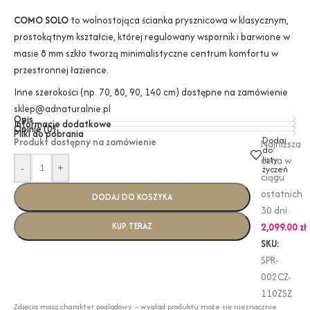
COMO SOLO
to wolnostojąca ścianka prysznicowa w klasycznym,
prostokątnym kształcie, której regulowany wspornik i barwione w
masie 8 mm szkło tworzą minimalistyczne centrum komfortu w
przestronnej łazience.
Inne szerokości (np. 70, 80, 90, 140 cm) dostępne na zamówienie
sklep@adnaturalnie.pl
Opis
Informacje dodatkowe
Opinie (0)
Pliki do pobrania
Dodaj
Produkt dostępny na zamówienie
Najniższa
do
listy
cena w
-
+
życzeń
ciągu
ostatnich
DODAJ DO KOSZYKA
30 dni:
KUP TERAZ
2,099.00
zł
SKU:
SPR-
002CZ-
110ZSZ
Zdjęcia mają charakter poglądowy – wygląd produktu może się nieznacznie