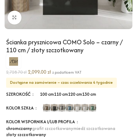
Kliknij, aby powiększyć
Ścianka prysznicowa COMO Solo – czarny /
110 cm / złoty szczotkowany
2,099.00
zł
2,728.70
zł
z podatkiem VAT
Dostępne na zamówienie – czas oczekiwania 4 tygodnie
SZEROKOŚĆ
100 cm
110 cm
120 cm
130 cm
KOLOR SZKŁA
KOLOR WSPORNIKA I/LUB PROFILA
chrom
czarny
grafit szczotkowany
miedź szczotkowana
złoty szczotkowany