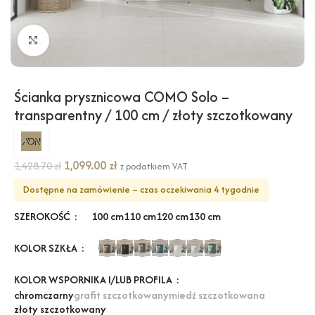
Kliknij, aby powiększyć
Ścianka prysznicowa COMO Solo –
transparentny / 100 cm / złoty szczotkowany
1,099.00
zł
1,428.70
zł
z podatkiem VAT
Dostępne na zamówienie – czas oczekiwania 4 tygodnie
SZEROKOŚĆ
100 cm
110 cm
120 cm
130 cm
KOLOR SZKŁA
KOLOR WSPORNIKA I/LUB PROFILA
chrom
czarny
grafit szczotkowany
miedź szczotkowana
złoty szczotkowany