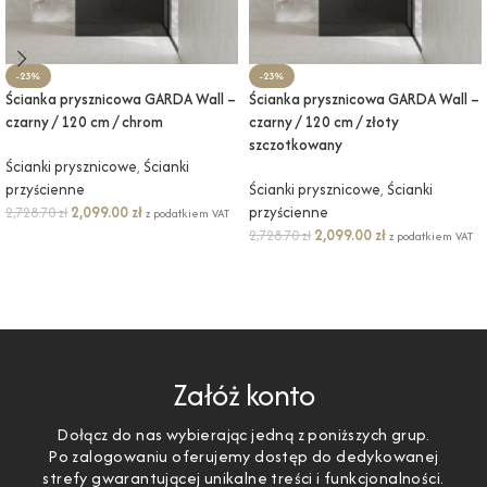
-23%
-23%
Ścianka prysznicowa GARDA Wall –
Ścianka prysznicowa GARDA Wall –
czarny / 120 cm / chrom
czarny / 120 cm / złoty
szczotkowany
Ścianki prysznicowe
,
Ścianki
przyścienne
Ścianki prysznicowe
,
Ścianki
2,099.00
zł
przyścienne
2,728.70
zł
z podatkiem VAT
2,099.00
zł
2,728.70
zł
z podatkiem VAT
DODAJ DO KOSZYKA
DODAJ DO KOSZYKA
Załóż konto
Dołącz do nas wybierając jedną z poniższych grup.
Po zalogowaniu oferujemy dostęp do dedykowanej
strefy gwarantującej unikalne treści i funkcjonalności.