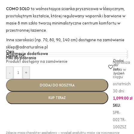
COMO SOLO
to wolnostojąca ścianka prysznicowa w klasycznym,
prostokątnym kształcie, której regulowany wspornik i barwione w
masie 8 mm szkło tworzą minimalistyczne centrum komfortu w
przestronnej łazience.
Inne szerokości (np. 70, 80, 90, 140 cm) dostępne na zamówienie
sklep@adnaturalnie.pl
Opis
Informacje dodatkowe
Opinie (0)
Pliki do pobrania
Dodaj
Produkt dostępny na zamówienie
Najniższa
do
listy
cena w
-
+
życzeń
ciągu
ostatnich
DODAJ DO KOSZYKA
30 dni:
KUP TERAZ
1,099.00
zł
SKU:
SPR-
002TR-
100ZSZ
Zdjęcia mają charakter poglądowy – wygląd produktu może się nieznacznie